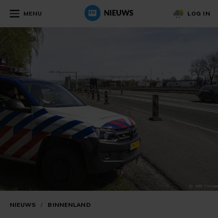
MENU
LOG IN
NIEUWS
/
BINNENLAND