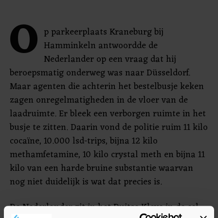
O
p parkeerplaats Kraneburg bij
Hamminkeln antwoordde de
Nederlander op een vraag dat hij
beroepsmatig onderweg was naar Düsseldorf.
Maar agenten die achterin het bestelbusje keken
zagen onregelmatigheden in de vloer van de
laadruimte. Er bleek een verborgen ruimte in het
busje te zitten. Daarin vond de politie ruim 11 kilo
cocaïne, 10.000 lsd-trips, bijna 12 kilo
methamfetamine, 10 kilo crystal meth en bijna 11
kilo van een harde bruine substantie waarvan
nog niet duidelijk is wat dat precies is.
De Nederlander zit in het Duitse Kleve in de cel.