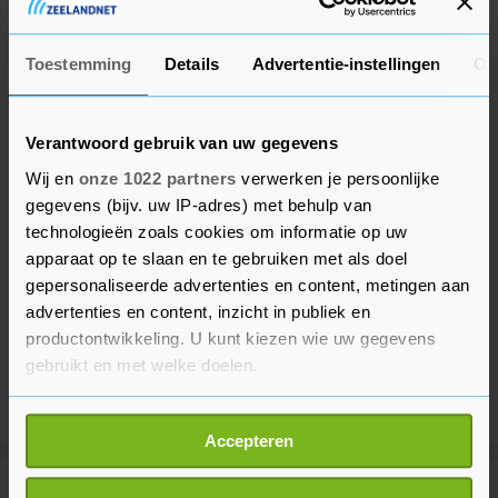
De drugs zijn vernietigd.
Toestemming
Details
Advertentie-instellingen
Ov
Verantwoord gebruik van uw gegevens
Wij en
onze 1022 partners
verwerken je persoonlijke
gegevens (bijv. uw IP-adres) met behulp van
technologieën zoals cookies om informatie op uw
apparaat op te slaan en te gebruiken met als doel
gepersonaliseerde advertenties en content, metingen aan
advertenties en content, inzicht in publiek en
productontwikkeling. U kunt kiezen wie uw gegevens
gebruikt en met welke doelen.
Als u het toestaat, willen we ook graag:
Accepteren
Informatie verzamelen over uw geografische
locatie, die tot een paar meter nauwkeurig kan zijn