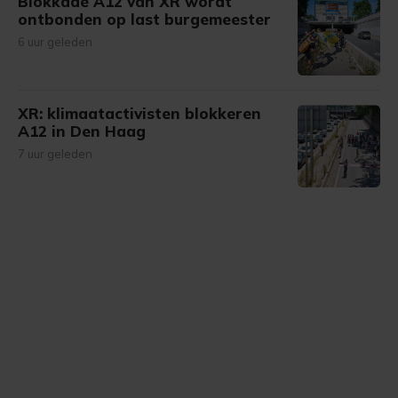
Blokkade A12 van XR wordt
ontbonden op last burgemeester
6 uur geleden
XR: klimaatactivisten blokkeren
A12 in Den Haag
7 uur geleden