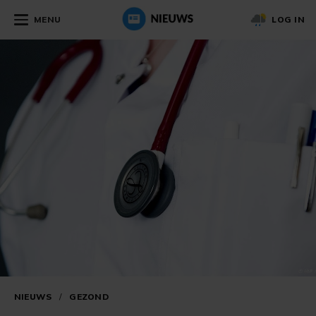
MENU
LOG IN
NIEUWS
/
GEZOND