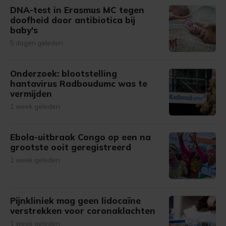
DNA-test in Erasmus MC tegen
doofheid door antibiotica bij
baby's
5 dagen geleden
Onderzoek: blootstelling
hantavirus Radboudumc was te
vermijden
1 week geleden
Ebola-uitbraak Congo op een na
grootste ooit geregistreerd
1 week geleden
Pijnkliniek mag geen lidocaïne
verstrekken voor coronaklachten
1 week geleden