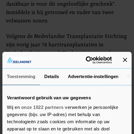
dankbaar is voor dit ongelooflijke geschenk".
Inmiddels is hij getrouwd en vader van twee
volwassen zonen.
Volgens de Nederlandse Transplantatie Stichting
zijn vorig jaar 74 harttransplantaties in
Nederland uitgevoerd. Eind vorig jaar wachtten
149 mensen op een nieuw hart. De wachtlijst is
gedaald. Dat komt voor een deel doordat mensen
een nieuw hart hebben gekregen en niet meer
Toestemming
Details
Advertentie-instellingen
Ov
hoeven te wachten, maar voor een deel ook
doordat mensen zijn overleden tijdens het
Verantwoord gebruik van uw gegevens
wachten of doordat hun toestand te slecht is
Wij en
onze 1022 partners
verwerken je persoonlijke
geworden om nog in aanmerking te komen voor
gegevens (bijv. uw IP-adres) met behulp van
transplantatie.
technologieën zoals cookies om informatie op uw
apparaat op te slaan en te gebruiken met als doel