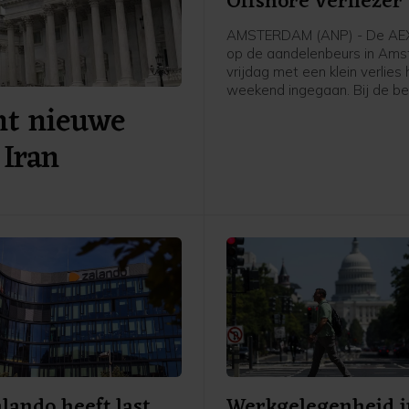
Offshore verliezer
AMSTERDAM (ANP) - De AEX
op de aandelenbeurs in Ams
vrijdag met een klein verlies 
weekend ingegaan. Bij de bed
nt nieuwe
de hoofdgraadmeter was ma
oliedienstverlener SBM Offs
 Iran
negatieve uitschieter, na ee
eerder nog uitblinker te zijn
door sterke cijfers en verwa
Verder ging de aandacht va
beleggers onder meer uit na
belangrijke Amerikaanse
banenrapport, dat veel zwakk
dan verwacht.
lando heeft last
Werkgelegenheid i