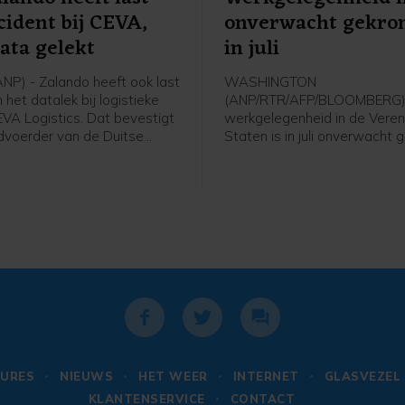
cident bij CEVA,
onverwacht gekr
ata gelekt
in juli
ANP) - Zalando heeft ook last
WASHINGTON
het datalek bij logistieke
(ANP/RTR/AFP/BLOOMBERG)
EVA Logistics. Dat bevestigt
werkgelegenheid in de Vere
voerder van de Duitse
Staten is in juli onverwacht
 na vragen van het ANP.
en het groeicijfer van juni is f
g waarschuwden
beneden bijgesteld. Volgens
en de Bijenkorf en webshop
Amerikaanse overheid nam h
r een datalek bij de
arbeidsplaatsen vorige maa
 partner. Daar kwam later
23.000 af, terwijl economen j
ij. Zalando meldt dat
een toename van ongeveer 
van zijn klanten niet door
banen hadden gerekend. In ju
nt zijn getroffen.
het om een aanwas met 20.
banen. Voor die maand werd
een groei met 57.000 arbeid
gemeld.
URES
NIEUWS
HET WEER
INTERNET
GLASVEZEL
KLANTENSERVICE
CONTACT