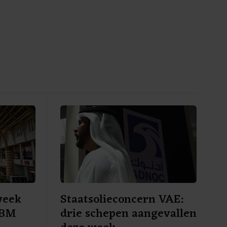
week
Staatsolieconcern VAE:
 SBM
drie schepen aangevallen