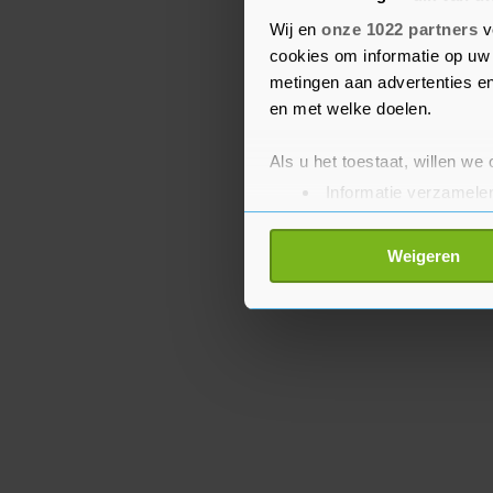
The Wall Street Journal
Wij en
onze 1022 partners
v
voor The Wall Street Jo
cookies om informatie op uw 
Azië.
metingen aan advertenties en
en met welke doelen.
Als u het toestaat, willen we
Informatie verzamelen
Uw apparaat identific
Lees meer over hoe uw perso
Weigeren
toestemming op elk moment wi
Met cookies werkt onze websi
ons cookiebeleid bekijken en 