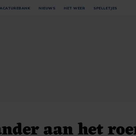
ACATUREBANK
NIEUWS
HET WEER
SPELLETJES
nder aan het roer