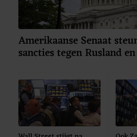
Amerikaanse Senaat steu
sancties tegen Rusland en
Wall Street stijgt na
Ook Za