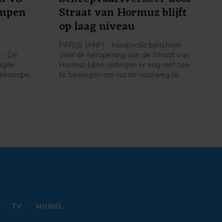
ompen
Straat van Hormuz blijft
op laag niveau
PARIJS (ANP) - Hoopvolle berichten
 - De
over de heropening van de Straat van
nigde
Hormuz lijken rederijen er nog niet toe
 gekrompen
te bewegen om via de vaarweg te
link naar
varen. Het aantal schepen dat door de
 de
zeestraat vaart, blijft op een laag
et aantal
niveau, blijkt uit data van AXSMarine.
nd met
uist op
80.000
ni ging
000
 eerder
splaatsen
TV
MOBIEL