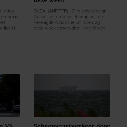
deze week
-index
DUBAI (ANP/RTR) - Drie schepen van
terdam is
Adnoc, het staatsoliebedrijf van de
het
Verenigde Arabische Emiraten, zijn
rijven in
deze week aangevallen in de Straat
ritiem
van Hormuz. Sinds het begin van de
hore een
oorlog in het Midden-Oosten zijn
n dag
volgens het bedrijf vijftien tankers van
 geweest
Adnoc aangevallen met raketten en
chtingen.
drones, waarbij een dode is gevallen
n
en twintig bemanningsleden gewond
ar het
raakten.
er uitviel
n VS
Scheepvaartverkeer door