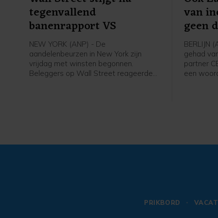
tegenvallend
van in
banenrapport VS
geen d
NEW YORK (ANP) - De
BERLIJN (
aandelenbeurzen in New York zijn
gehad van 
vrijdag met winsten begonnen.
partner C
Beleggers op Wall Street reageerden
een woord
op het banenrapport van de
webwinkel
Amerikaanse overheid. Uit dat rapport
Woensda
bleek dat er in juli 23.000 banen zijn
winkelket
verdwenen, terwijl er een groei van
Bol al voo
ongeveer 80.000 arbeidsplaatsen
logistieke
werd verwacht. Daardoor kan de
ook Ajax b
Amerikaanse centrale bank
gegevens 
voorzichtiger worden met het
het incide
verhogen van de rente.
PRIKBORD
VACAT