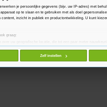
, WSJ.com. Hij werkte eerder ook
erwerken je persoonlijke gegevens (bijv. uw IP-adres) met behul
urnal en Dow Jones Newswires in
apparaat op te slaan en te gebruiken met als doel gepersonalise
 content, inzicht in publiek en productontwikkeling. U kunt kiez
 ook graag:
 over uw geografische locatie, die tot een paar meter nauwkeuri
eren door het actief te scannen op specifieke eigenschappen (fing
onlijke gegevens worden verwerkt en stel uw voorkeuren in he
Zelf instellen
jzigen of intrekken in de Cookieverklaring.
te beter en wordt jouw bezoek makkelijker en persoonlijker. O
je gemaakte keuze altijd wijzigen of intrekken.