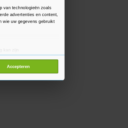
p van technologieën zoals
erde advertenties en content,
en wie uw gegevens gebruikt
g kan zijn
erprinting)
t
detailgedeelte
in. U kunt uw
Accepteren
p onze cookiepagina kun je