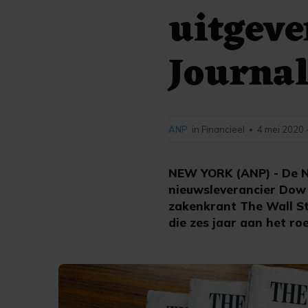
uitgeve
Journa
ANP
in Financieel
4 mei 2020 
•
NEW YORK (ANP) - De N
nieuwsleverancier Dow
zakenkrant The Wall Str
die zes jaar aan het r