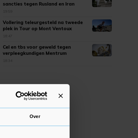
sancties tegen Rusland en Iran
19:59
Vollering teleurgesteld na tweede
plek in Tour op Mont Ventoux
18:47
Cel en tbs voor geweld tegen
verpleegkundigen Mentrum
18:34
Over