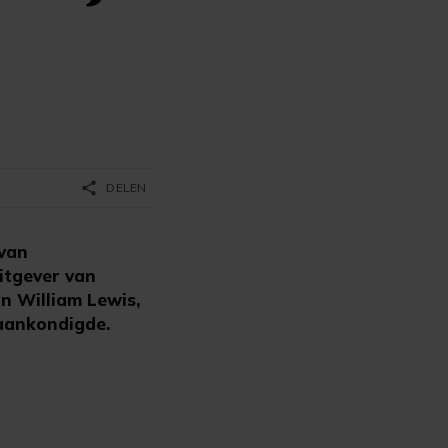
t
share
DELEN
van
itgever van
n William Lewis,
 aankondigde.