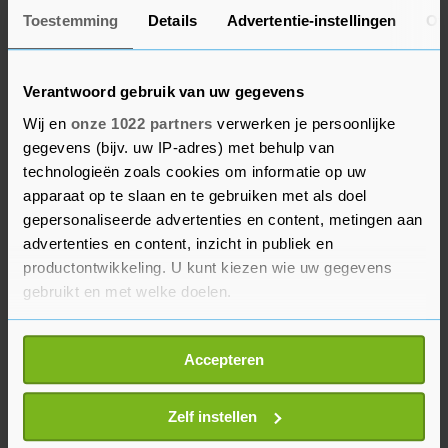
Unanimiteit
Toestemming
Details
Advertentie-instellingen
Ov
Bruins Slot zegt dat er bij "heel veel landen" in de
EU zorgen bestaan over de situatie in Gaza. Om
Verantwoord gebruik van uw gegevens
stappen te nemen is wel unanimiteit nodig en dat
Wij en
onze 1022 partners
verwerken je persoonlijke
maakt het lastig. Maar alleen al het feit dat ze
gegevens (bijv. uw IP-adres) met behulp van
wil praten over het associatieakkoord is
technologieën zoals cookies om informatie op uw
"impactvol", denkt de minister.
apparaat op te slaan en te gebruiken met als doel
gepersonaliseerde advertenties en content, metingen aan
In de Tweede Kamer is steun voor deze "stevige"
advertenties en content, inzicht in publiek en
inzet. Volgens Kati Piri (GroenLinks-PvdA) is het
productontwikkeling. U kunt kiezen wie uw gegevens
een "cruciale stap" om de aanval op Rafah te
gebruikt en met welke doelen.
stoppen. "Ik ben heel blij", zegt Sarah Dobbe van
Als u het toestaat, willen we ook graag:
de SP. De traditioneel pro-Israëlische SGP noemt
Accepteren
Informatie verzamelen over uw geografische
het besluit "vergaand".
locatie, die tot een paar meter nauwkeurig kan zijn
Uw apparaat identificeren door het actief te
Zelf instellen
scannen op specifieke eigenschappen (fingerprinting)