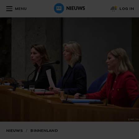
MENU
LOG IN
NIEUWS
/
BINNENLAND