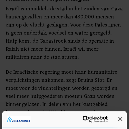
Israël is inmiddels de stad in het zuiden van Gaza
binnengevallen en meer dan 450.000 mensen
zijn op de vlucht geslagen. Voor deze Palestijnen
is geen onderdak, voedsel en water geregeld.
Hulp komt de Gazastrook sinds de operatie in
Rafah niet meer binnen. Israël wil meer
militairen naar de stad sturen.
De Israëlische regering moet haar humanitaire
verplichtingen nakomen, zegt Bruins Slot. Er
moet voor de vluchtelingen worden gezorgd en
veel meer hulpgoederen moeten Gaza worden
binnengelaten. In delen van het kustgebied
heerst volgens de VN al hongersnood.