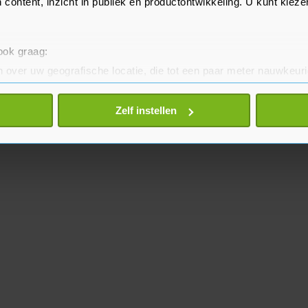
 content, inzicht in publiek en productontwikkeling. U kunt kiez
 ook graag:
 over uw geografische locatie, die tot een paar meter nauwkeuri
eren door het actief te scannen op specifieke eigenschappen (fing
onlijke gegevens worden verwerkt en stel uw voorkeuren in he
Zelf instellen
jzigen of intrekken in de Cookieverklaring.
te beter en wordt jouw bezoek makkelijker en persoonlijker. O
je gemaakte keuze altijd wijzigen of intrekken.