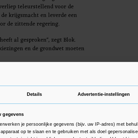
erliep teleurstellend voor de
an de krijgsmacht en leverde een
or de zittende regering.
eeft al gesproken", zegt Blok.
rkiezingen en de grondwet moeten
uitenlandse Handel en
ing) noemt de staatsgreep "een
al zo fragiele democratische
Details
Advertentie-instellingen
lgens haar moeten Nederland en
 "alle mogelijke reacties"
w gegevens
erwerken je persoonlijke gegevens (bijv. uw IP-adres) met behul
apparaat op te slaan en te gebruiken met als doel gepersonalise