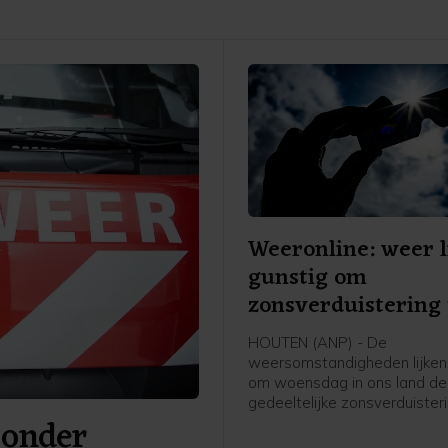
Weeronline: weer l
gunstig om
zonsverduistering 
zien
HOUTEN (ANP) - De
weersomstandigheden lijken
om woensdag in ons land de
gedeeltelijke zonsverduister
 onder
kunnen zien. Weeronline ver
zoals het er nu naar uitziet, 