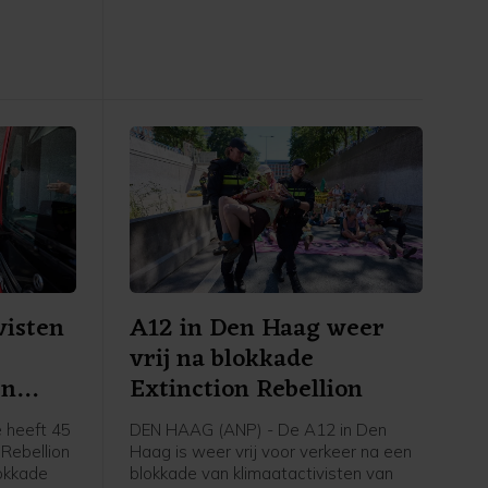
g die het
Volgens een woordvoerster van de
schijnsel
veiligheidsregio gaat het om een
, is
gebied van 100 bij 150 meter.
visten
A12 in Den Haag weer
vrij na blokkade
en
Extinction Rebellion
 heeft 45
DEN HAAG (ANP) - De A12 in Den
 Rebellion
Haag is weer vrij voor verkeer na een
okkade
blokkade van klimaatactivisten van