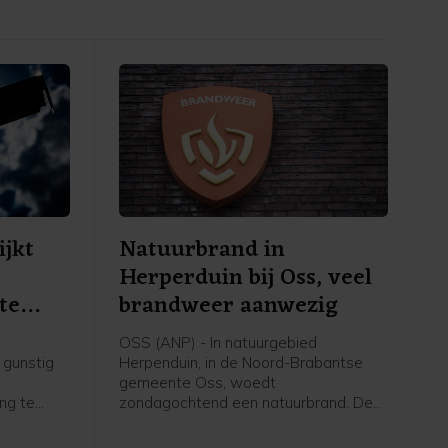
ijkt
Natuurbrand in
Herperduin bij Oss, veel
te
brandweer aanwezig
OSS (ANP) - In natuurgebied
 gunstig
Herpenduin, in de Noord-Brabantse
gemeente Oss, woedt
ing te
zondagochtend een natuurbrand. De
wacht,
brandweer is met veel voertuigen,
geen
onder meer waterwagens, aanwezig.