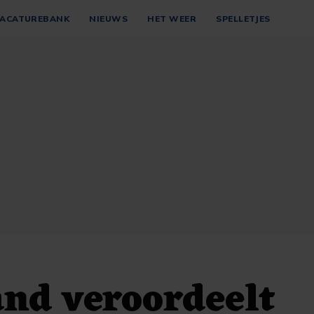
ACATUREBANK
NIEUWS
HET WEER
SPELLETJES
nd veroordeelt