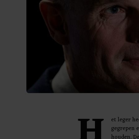
H
et leger h
gegrepen e
houden. De