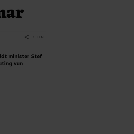
mar
share
DELEN
dt minister Stef
lating van