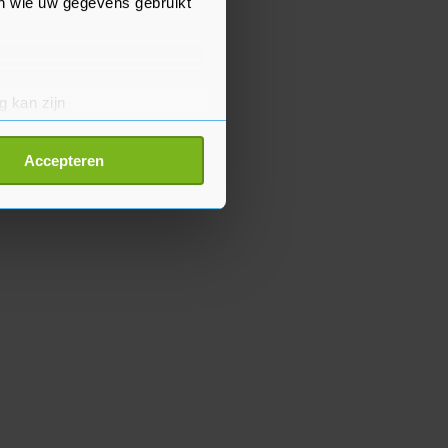
en wie uw gegevens gebruikt
g kan zijn
erprinting)
t
detailgedeelte
in. U kunt uw
Accepteren
p onze cookiepagina kun je