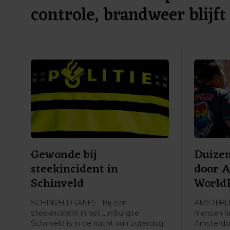
controle, brandweer blijft
Gewonde bij
Duize
steekincident in
door 
Schinveld
World
SCHINVELD (ANP) - Bij een
AMSTERDA
steekincident in het Limburgse
mensen h
Schinveld is in de nacht van zaterdag
Amsterda