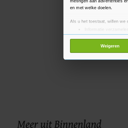
metingen aan advertenties en
en met welke doelen.
Als u het toestaat, willen we
Informatie verzamelen
Uw apparaat identific
Lees meer over hoe uw perso
Weigeren
toestemming op elk moment wi
Met cookies werkt onze websi
ons cookiebeleid bekijken en 
Meer uit Binnenland