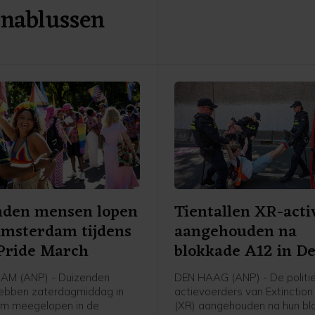
 nablussen
grootschalige, lage bewolkin
zicht belemmert. Om het ver
goed te kunnen aanschouwen
helder weer nodig.
nden mensen lopen
Tientallen XR-acti
Amsterdam tijdens
aangehouden na
Pride March
blokkade A12 in D
Haag
M (ANP) - Duizenden
DEN HAAG (ANP) - De politie
ebben zaterdagmiddag in
actievoerders van Extinction
m meegelopen in de
(XR) aangehouden na hun bl