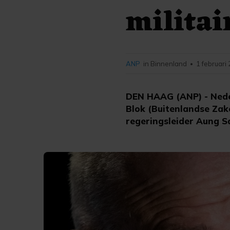
milita
ANP
in Binnenland
1 februari
•
DEN HAAG (ANP) - Neder
Blok (Buitenlandse Zake
regeringsleider Aung S