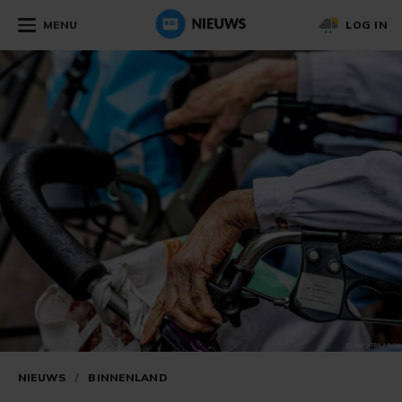
MENU
LOG IN
NIEUWS
/
BINNENLAND