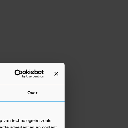
Over
p van technologieën zoals
erde advertenties en content,