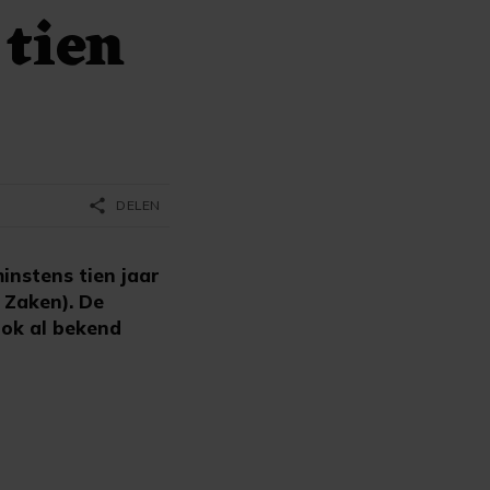
 tien
share
DELEN
instens tien jaar
 Zaken). De
ok al bekend