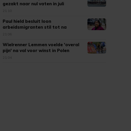
gezakt naar nul vaten in juli
21:10
Paul hield besluit loon
arbeidsmigranten stil tot na
verkiezingen
21:06
Wielrenner Lemmen voelde 'overal
pijn' na val voor winst in Polen
21:04