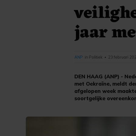
veiligh
jaar me
ANP
in Politiek
23 februari 20
•
DEN HAAG (ANP) - Neder
met Oekraïne, meldt de
afgelopen week maakte
soortgelijke overeenko