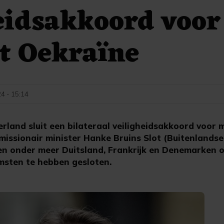
eidsakkoord voor
t Oekraïne
24 - 15:14
land sluit een bilateraal veiligheidsakkoord voor m
missionair minister Hanke Bruins Slot (Buitenlandse
n onder meer Duitsland, Frankrijk en Denemarken o
msten te hebben gesloten.