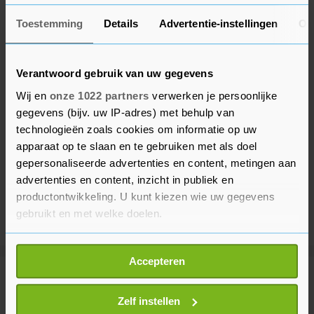
Toestemming
Details
Advertentie-instellingen
Ov
Verantwoord gebruik van uw gegevens
Wij en
onze 1022 partners
verwerken je persoonlijke
gegevens (bijv. uw IP-adres) met behulp van
technologieën zoals cookies om informatie op uw
apparaat op te slaan en te gebruiken met als doel
gepersonaliseerde advertenties en content, metingen aan
advertenties en content, inzicht in publiek en
productontwikkeling. U kunt kiezen wie uw gegevens
gebruikt en met welke doelen.
Als u het toestaat, willen we ook graag:
Accepteren
Informatie verzamelen over uw geografische
Meer uit Sport
locatie, die tot een paar meter nauwkeurig kan zijn
Uw apparaat identificeren door het actief te
Zelf instellen