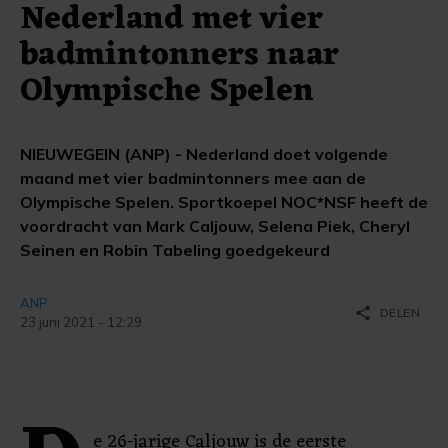
Nederland met vier
badmintonners naar
Olympische Spelen
NIEUWEGEIN (ANP) - Nederland doet volgende
maand met vier badmintonners mee aan de
Olympische Spelen. Sportkoepel NOC*NSF heeft de
voordracht van Mark Caljouw, Selena Piek, Cheryl
Seinen en Robin Tabeling goedgekeurd
ANP
share
DELEN
23 juni 2021 - 12:29
e 26-jarige Caljouw is de eerste