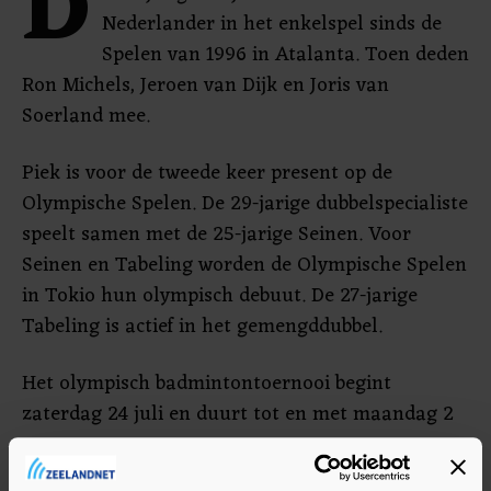
D
Nederlander in het enkelspel sinds de
Spelen van 1996 in Atalanta. Toen deden
Ron Michels, Jeroen van Dijk en Joris van
Soerland mee.
Piek is voor de tweede keer present op de
Olympische Spelen. De 29-jarige dubbelspecialiste
speelt samen met de 25-jarige Seinen. Voor
Seinen en Tabeling worden de Olympische Spelen
in Tokio hun olympisch debuut. De 27-jarige
Tabeling is actief in het gemengddubbel.
Het olympisch badmintontoernooi begint
zaterdag 24 juli en duurt tot en met maandag 2
augustus.