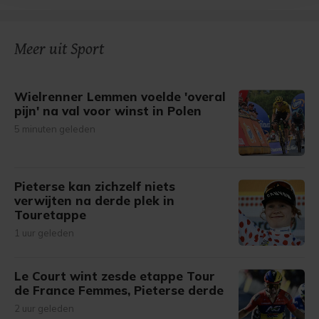
bezoek makkelijker en persoonlijker. Op
onze cookiepagina kun je ons cookiebeleid bekijken en je
gemaakte keuze altijd wijzigen of intrekken.
Meer uit Sport
Wielrenner Lemmen voelde 'overal
pijn' na val voor winst in Polen
5 minuten geleden
Pieterse kan zichzelf niets
verwijten na derde plek in
Touretappe
1 uur geleden
Le Court wint zesde etappe Tour
de France Femmes, Pieterse derde
2 uur geleden