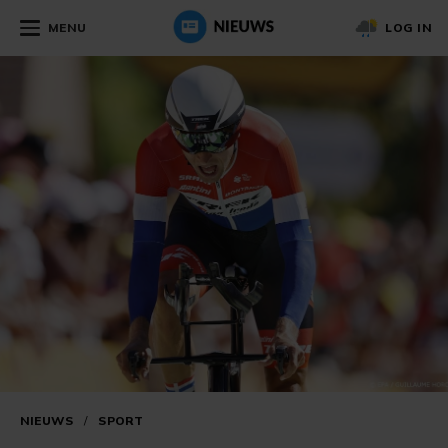
MENU
LOG IN
NIEUWS
/
SPORT