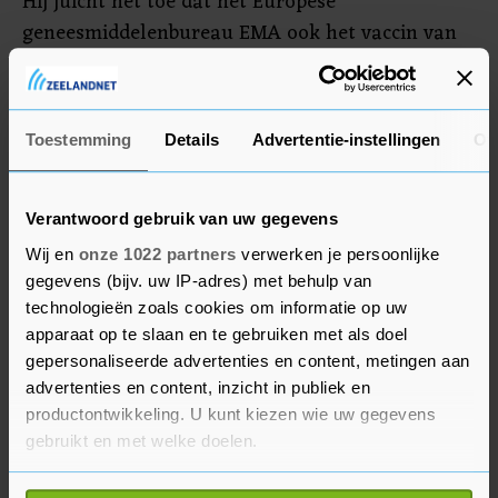
Hij juicht het toe dat het Europese
geneesmiddelenbureau EMA ook het vaccin van
Moderna versneld wil beoordelen. "Zo houden we
de vaart erin en is er straks snel duidelijkheid
over de effectiviteit en veiligheid van de
Toestemming
Details
Advertentie-instellingen
Ov
verschillende vaccins."
Verantwoord gebruik van uw gegevens
Wij en
onze 1022 partners
verwerken je persoonlijke
gegevens (bijv. uw IP-adres) met behulp van
technologieën zoals cookies om informatie op uw
apparaat op te slaan en te gebruiken met als doel
gepersonaliseerde advertenties en content, metingen aan
advertenties en content, inzicht in publiek en
productontwikkeling. U kunt kiezen wie uw gegevens
gebruikt en met welke doelen.
Als u het toestaat, willen we ook graag: