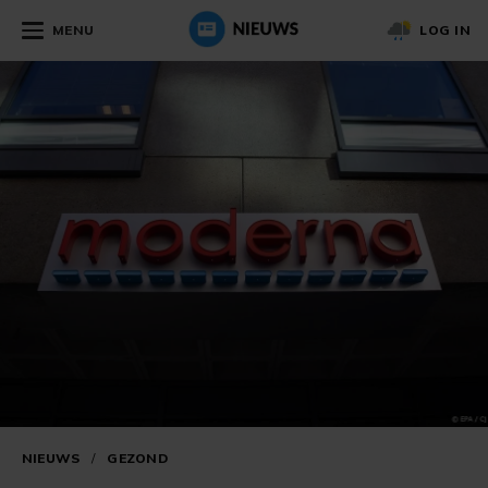
MENU
LOG IN
NIEUWS
/
GEZOND