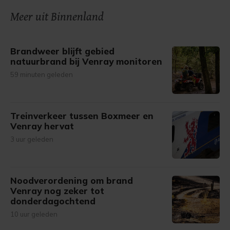
onze cookiepagina kun je ons cookiebeleid bekijken en je
Meer uit Binnenland
gemaakte keuze altijd wijzigen of intrekken.
Brandweer blijft gebied
natuurbrand bij Venray monitoren
59 minuten geleden
Treinverkeer tussen Boxmeer en
Venray hervat
3 uur geleden
Noodverordening om brand
Venray nog zeker tot
donderdagochtend
10 uur geleden