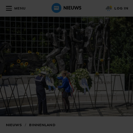
MENU
LOG IN
NIEUWS
/
BINNENLAND