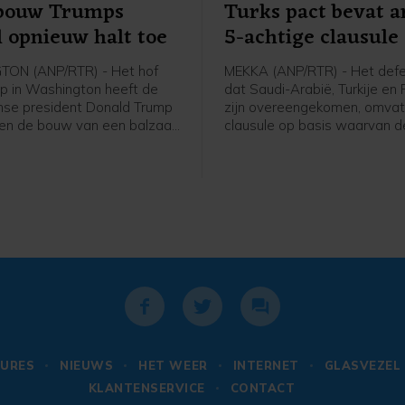
 bouw Trumps
Turks pact bevat a
l opnieuw halt toe
5-achtige clausule
ON (ANP/RTR) - Het hof
MEKKA (ANP/RTR) - Het def
p in Washington heeft de
dat Saudi-Arabië, Turkije en
se president Donald Trump
zijn overeengekomen, omvat
n de bouw van een balzaal
clausule op basis waarvan d
tte Huis tot nader order stil
landen elkaar verdedigen wa
. De uitspraak wordt pas
worden aangevallen. In een 
 weken van kracht, om
Pakistan gedeelde gezamenl
tijd te gunnen de zaak
verklaring staat dat "een aa
 voor te leggen aan het
een van de drie staten zal 
chtshof.
gezien als een aanval tegen a
vergelijkbaar met artikel 5 v
NAVO. Ook worden afsprake
gemaakt over intensievere
defensiesamenwerking.
URES
NIEUWS
HET WEER
INTERNET
GLASVEZEL
KLANTENSERVICE
CONTACT