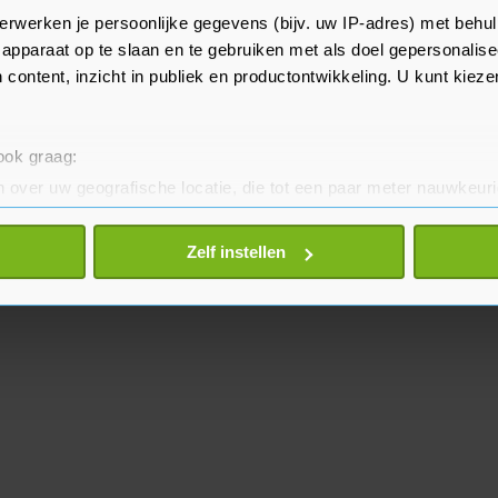
0 de eerste stappen om de zaak
erwerken je persoonlijke gegevens (bijv. uw IP-adres) met behul
nen. Canada sloot zich aan in
apparaat op te slaan en te gebruiken met als doel gepersonalise
 het VN-verdrag ondertekend dat
 content, inzicht in publiek en productontwikkeling. U kunt kiez
 ook graag:
 over uw geografische locatie, die tot een paar meter nauwkeuri
eren door het actief te scannen op specifieke eigenschappen (fing
onlijke gegevens worden verwerkt en stel uw voorkeuren in he
Zelf instellen
jzigen of intrekken in de Cookieverklaring.
te beter en wordt jouw bezoek makkelijker en persoonlijker. O
je gemaakte keuze altijd wijzigen of intrekken.