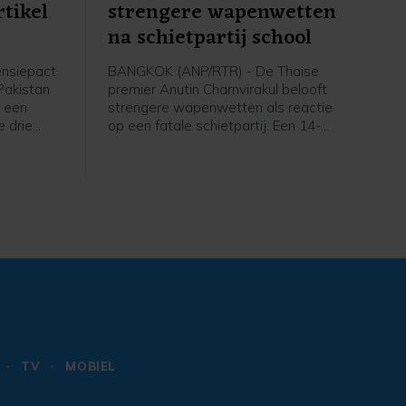
rtikel
strengere wapenwetten
na schietpartij school
ensiepact
BANGKOK (ANP/RTR) - De Thaise
 Pakistan
premier Anutin Charnvirakul belooft
 een
strengere wapenwetten als reactie
e drie
op een fatale schietpartij. Een 14-
nneer zij
jarige jongen schoot vrijdag twee van
door
zijn grootouders dood en daarna vijf
ijke
anderen op zijn school, voordat hij
nval op
zichzelf van het leven beroofde.
worden
llen",
an de
n
TV
MOBIEL