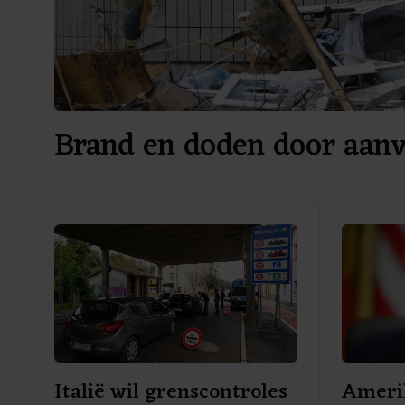
Brand en doden door aanv
Italië wil grenscontroles
Ameri