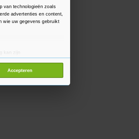
p van technologieën zoals
erde advertenties en content,
en wie uw gegevens gebruikt
g kan zijn
erprinting)
t
detailgedeelte
in. U kunt uw
Accepteren
p onze cookiepagina kun je