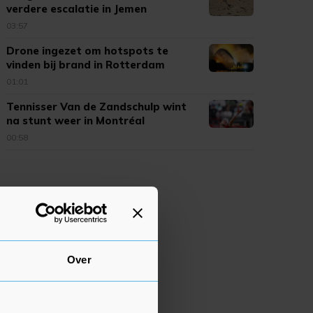
verdere escalatie in Jemen
03:57
Drone ingezet om hotspots te
vinden bij brand in Rotterdam
01:01
Tennisser Van de Zandschulp wint
na stunt weer in Montréal
00:58
Over