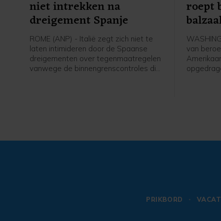
niet intrekken na
roept
dreigement Spanje
balzaa
ROME (ANP) - Italië zegt zich niet te
WASHINGT
laten intimideren door de Spaanse
van beroe
dreigementen over tegenmaatregelen
Amerikaan
vanwege de binnengrenscontroles die
opgedrage
Italië eerder instelde voor reizigers uit
aan het Wi
Spanje. Rome kwam daarmee nadat
te leggen
afgelopen week tienduizenden
over twee
migranten de Spaanse exclave Ceuta
Trump de 
in Noord-Afrika hadden weten te
eventueel
bereiken vanuit Marokko. Tientallen
Hooggere
mensen kwamen daarbij om.
PRIKBORD
VACAT