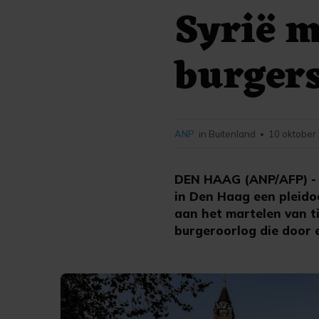
Syrië m
burger
ANP
in Buitenland
10 oktober
•
DEN HAAG (ANP/AFP) - N
in Den Haag een pleido
aan het martelen van t
burgeroorlog die door 