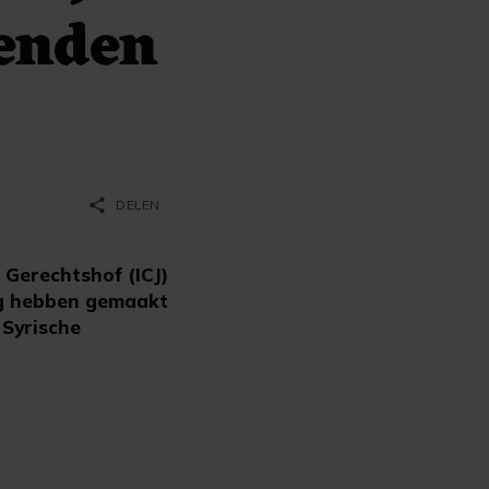
zenden
share
DELEN
Gerechtshof (ICJ)
ig hebben gemaakt
 Syrische