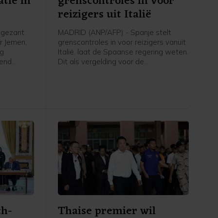
atie in
grenscontroles in voor
reizigers uit Italië
 gezant
MADRID (ANP/AFP) - Spanje stelt
r Jemen,
grenscontroles in voor reizigers vanuit
ag
Italië, laat de Spaanse regering weten.
rend
Dit als vergelding voor de
pt
grenscontroles die Italië eerder
p een
instelde voor reizigers uit Spanje
ict dan op
nadat tienduizenden migranten vorige
 de VN
week de Spaanse exclave Ceuta bij
 van april
Marokko wisten te bereiken. De
grenscontroles gaan zaterdag in en
blijven tot 7 september van kracht,
meldt het Spaanse ministerie van
Binnenlandse Zaken in een verklaring.
ch-
Thaise premier wil