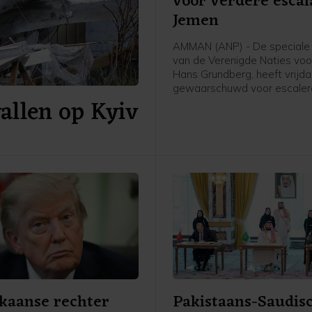
voor verdere escal
Jemen
AMMAN (ANP) - De speciale
van de Verenigde Naties voo
Hans Grundberg, heeft vrijd
gewaarschuwd voor escale
allen op Kyiv
geweld in Jemen. "Jemen loo
vandaag een groter risico o
hernieuwd grootschalig confl
enig moment sinds het door
bemiddelde staakt-het-vuren
2022", schreef hij op X.
kaanse rechter
Pakistaans-Saudis