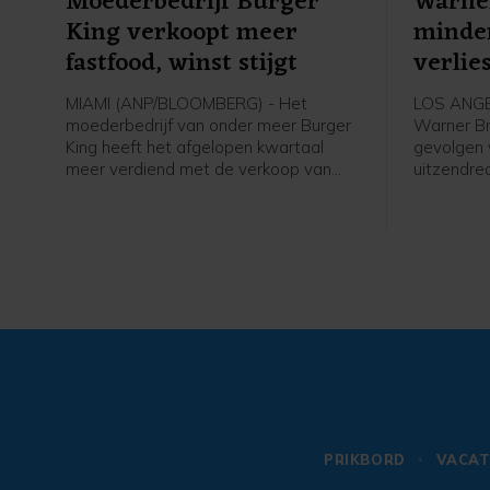
Moederbedrijf Burger
Warner
King verkoopt meer
minde
fastfood, winst stijgt
verlie
MIAMI (ANP/BLOOMBERG) - Het
LOS ANGE
moederbedrijf van onder meer Burger
Warner Br
King heeft het afgelopen kwartaal
gevolgen 
meer verdiend met de verkoop van
uitzendre
Whoppers en ander fastfood van zijn
basketbalc
ketens. Het bedrijf, Restaurant Brands
van groot
International (RBI), boekte in de eerste
moederbed
helft van dit jaar meer omzet en winst,
TNT en CN
mede door goede resultaten bij
kwartaal 
Burger King.
dezelfde 
PRIKBORD
VACAT