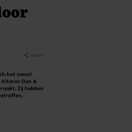
door
share
DELEN
ch het meest
 Altares Dun &
eraakt. Zij hebben
getroffen.