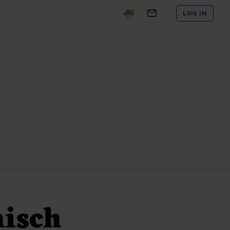
LOG IN
misch