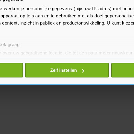
it heeft desastreuze gevolgen voor
erwerken je persoonlijke gegevens (bijv. uw IP-adres) met behul
 het essentieel dat organisaties
apparaat op te slaan en te gebruiken met als doel gepersonalise
 in het vizier hebben."
 content, inzicht in publiek en productontwikkeling. U kunt kiez
 ook graag:
 over uw geografische locatie, die tot een paar meter nauwkeuri
eren door het actief te scannen op specifieke eigenschappen (fing
onlijke gegevens worden verwerkt en stel uw voorkeuren in he
Zelf instellen
jzigen of intrekken in de Cookieverklaring.
te beter en wordt jouw bezoek makkelijker en persoonlijker. O
je gemaakte keuze altijd wijzigen of intrekken.