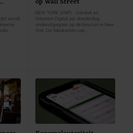
op Wall Street
NEW YORK (ANP) - Sandisk en
yJet wordt
Western Digital zijn donderdag
ikaanse
onderuitgegaan op de beurzen in New
ollo
York. De fabrikanten van
n bedrag
geheugenchips en
ekend ruim
dataopslagapparatuur deden
lt 7,15
afgelopen kwartaal opnieuw goede
en voor
zaken door de sterke groei van
datacenters voor kunstmatige
intelligentie (AI). De vooruitzichten van
beide bedrijven voor het huidige
kwartaal voldeden echter niet aan de
hoge marktverwachtingen. Sandisk
zakte 13 procent en Western Digital
raakte 19 procent kwijt. Beide
aandelen zijn dit jaar hard gestegen
door de AI-opmars.