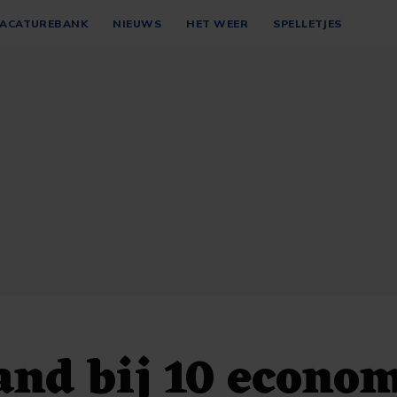
ACATUREBANK
NIEUWS
HET WEER
SPELLETJES
and bij 10 econo