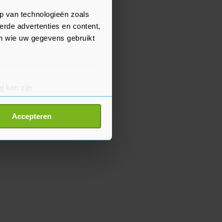
p van technologieën zoals
erde advertenties en content,
en wie uw gegevens gebruikt
g kan zijn
erprinting)
t
detailgedeelte
in. U kunt uw
Accepteren
p onze cookiepagina kun je