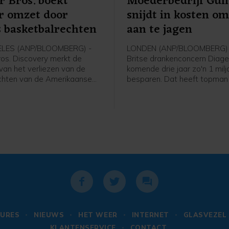
 Bros. boekt
Moederbedrijf Gui
r omzet door
snijdt in kosten om
s basketbalrechten
aan te jagen
LES (ANP/BLOOMBERG) -
LONDEN (ANP/BLOOMBERG) 
os. Discovery merkt de
Britse drankenconcern Diag
van het verliezen van de
komende drie jaar zo'n 1 milj
chten van de Amerikaanse
besparen. Dat heeft topma
ompetitie en het uitblijven
Lewis van het bedrijf achter
 filmsucces. Het
als Guinness, Smirnoff en Joh
rijf van onder meer HBO,
Walker bekendgemaakt. Lew
N heeft het afgelopen
voorspelt groei voor de disti
minder omzet geboekt dan in
richt zich op herstel op de N
periode een jaar geleden.
Amerikaanse markt.
URES
NIEUWS
HET WEER
INTERNET
GLASVEZEL
KLANTENSERVICE
CONTACT