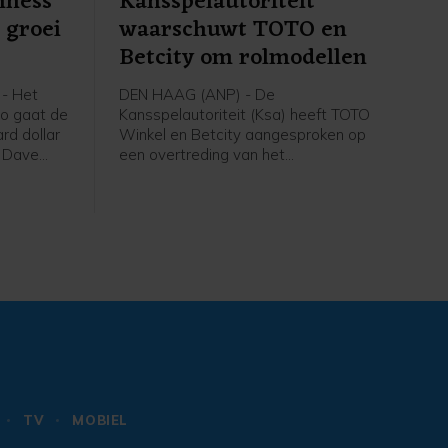
nness
Kansspelautoriteit
 groei
waarschuwt TOTO en
Betcity om rolmodellen
- Het
DEN HAAG (ANP) - De
eo gaat de
Kansspelautoriteit (Ksa) heeft TOTO
ard dollar
Winkel en Betcity aangesproken op
n Dave
een overtreding van het
 merken
rolmodellenverbod. In beide gevallen
nnie
maakten de aanbieders volgens de
is
Ksa gebruik van herkenbare
lleerder en
verwijzingen naar bekende
oord-
beroepsvoetballers. Eerder werd
aanbieder TonyBet voor hetzelfde
vergrijp aangesproken.
TV
MOBIEL