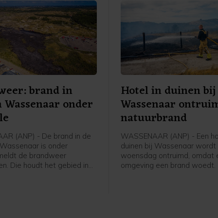
eer: brand in
Hotel in duinen bij
n Wassenaar onder
Wassenaar ontrui
le
natuurbrand
R (ANP) - De brand in de
WASSENAAR (ANP) - Een hot
j Wassenaar is onder
duinen bij Wassenaar wordt
 meldt de brandweer
woensdag ontruimd, omdat e
n. Die houdt het gebied in
omgeving een brand woedt.
 om opkomende hotspots te
evacuatie van Fletcher Hote
. Dat zijn kleine
gebeurt uit voorzorg, meldt 
djes die door de wind
Veiligheidsregio Haaglanden
bezoekers worden ergens a
opgevangen. Het is niet be