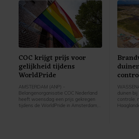
COC krijgt prijs voor
Brandw
gelijkheid tijdens
duine
WorldPride
contro
AMSTERDAM (ANP) -
WASSENAA
Belangenorganisatie COC Nederland
duinen bi
heeft woensdag een prijs gekregen
controle,
tijdens de WorldPride in Amsterdam,
Haaglande
een internationaal evenement voor
de gaten
lhbtqia'ers. COC ontving een
bestrijden
International Pride Award, als
brandhaar
"voorvechter van gelijkheid" voor
oplaaien.
queer personen. De award wordt