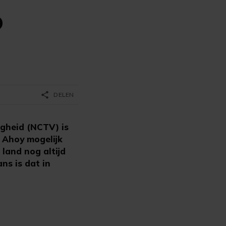
o
share
DELEN
igheid (NCTV) is
e Ahoy mogelijk
 land nog altijd
ns is dat in