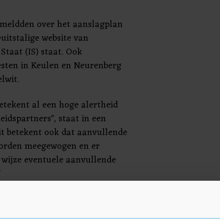
 meldden over het aanslagplan
uitstalige website van
 Staat (IS) staat. Ook
esten in Keulen en Neurenberg
lwit.
etekent al een hoge alertheid
eidspartners", staat in een
it betekent ook dat aanvullende
 worden meegewogen en er
 wijze eventuele aanvullende
"