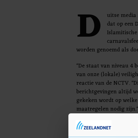
D
uitse media
dat op een D
Islamitische
carnavalsfe
worden genoemd als doe
"De staat van niveau 4 b
van onze (lokale) veiligh
reactie van de NCTV. "D
berichtgevingen altijd
gekeken wordt op welke
maatregelen nodig zijn.
'Zeer serieus'