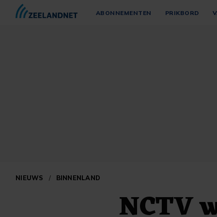
ABONNEMENTEN
PRIKBORD
V
NIEUWS
/
BINNENLAND
NCTV we