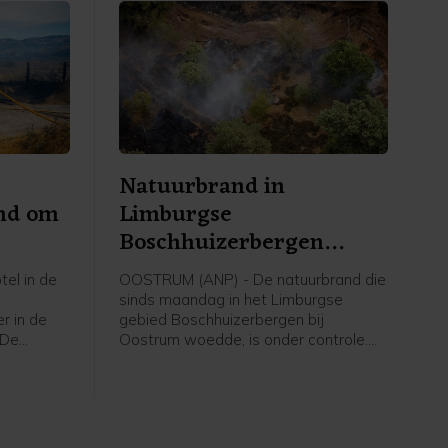
Natuurbrand in
md om
Limburgse
Boschhuizerbergen
onder controle
el in de
OOSTRUM (ANP) - De natuurbrand die
sinds maandag in het Limburgse
r in de
gebied Boschhuizerbergen bij
 De
Oostrum woedde, is onder controle.
l Duinoord
Dat meldt de veiligheidsregio
de
woensdagmiddag. Het vuur is nog niet
. De
volledig uit. De brandweer blijft dan
nders
ook nog in het gebied, zodat
kend om
eventuele oplaaiingen snel ontdekt en