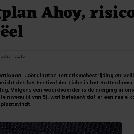
plan Ahoy, risic
eëel
i 2025 - 11:15
tionaal Coördinator Terrorismebestrijding en Veil
richt dat het Festival der Liebe in het Rotterdams
lag. Volgens een woordvoerder is de dreiging in ons
e niveau (4 van 5), wat betekent dat er een reële ka
plaatsvindt.