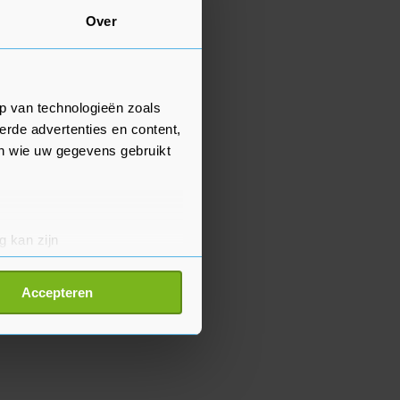
Over
p van technologieën zoals
erde advertenties en content,
en wie uw gegevens gebruikt
g kan zijn
erprinting)
t
detailgedeelte
in. U kunt uw
Accepteren
p onze cookiepagina kun je