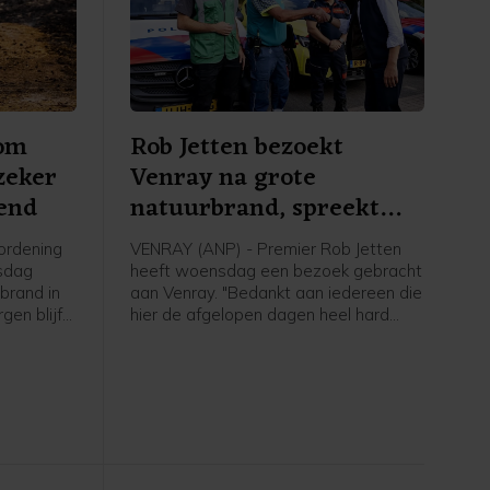
 om
Rob Jetten bezoekt
zeker
Venray na grote
end
natuurbrand, spreekt
dank uit
ordening
VENRAY (ANP) - Premier Rob Jetten
sdag
heeft woensdag een bezoek gebracht
brand in
aan Venray. "Bedankt aan iedereen die
en blijft
hier de afgelopen dagen heel hard
ur van
heeft staan zwoegen en werken", zei
oerder van
hij.
nte