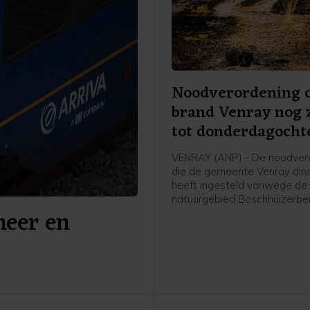
Noodverordening
brand Venray nog 
tot donderdagocht
VENRAY (ANP) - De noodver
die de gemeente Venray din
heeft ingesteld vanwege de 
natuurgebied Boschhuizerberg
meer en
tot zeker donderdag 10.00 u
kracht. Dat laat een woordv
de Noord-Limburgse gemee
weten.