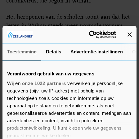
coronavirus, die begon in Wuhan.
Het heropenen van de scholen toont aan dat het
leven in Wuhan steeds meer normale vormen
begint aan te nemen, nadat de stad
maandenlang op slot heeft gezeten. Inwoners
mochten lange tijd alleen maar hun huis
Toestemming
Details
Advertentie-instellingen
Ov
verlaten om boodschappen te doen of naar de
dokter te gaan.
Verantwoord gebruik van uw gegevens
Wij en
onze 1022 partners
verwerken je persoonlijke
gegevens (bijv. uw IP-adres) met behulp van
technologieën zoals cookies om informatie op uw
apparaat op te slaan en te gebruiken met als doel
gepersonaliseerde advertenties en content, metingen aan
advertenties en content, inzicht in publiek en
productontwikkeling. U kunt kiezen wie uw gegevens
gebruikt en met welke doelen.