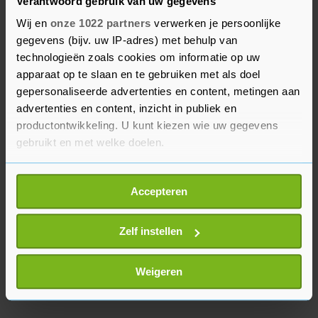
geld de NAM kwijt zal zijn aan dit dossier.
Verantwoord gebruik van uw gegevens
Wij en
onze 1022 partners
verwerken je persoonlijke
Volgens de onderneming was 2021 wat betreft de
gegevens (bijv. uw IP-adres) met behulp van
financiële resultaten wel een goed jaar. Mede
technologieën zoals cookies om informatie op uw
apparaat op te slaan en te gebruiken met als doel
dankzij de flink gestegen gasprijzen lukte het om
gepersonaliseerde advertenties en content, metingen aan
385 miljoen euro winst in de boeken te zetten,
advertenties en content, inzicht in publiek en
waar in 2020 nog 315 miljoen euro verlies werd
productontwikkeling. U kunt kiezen wie uw gegevens
geleden.
gebruikt en met welke doelen.
Als u het toestaat, willen we ook graag:
Accepteren
Informatie verzamelen over uw geografische
locatie, die tot een paar meter nauwkeurig kan zijn
Uw apparaat identificeren door het actief te
Zelf instellen
scannen op specifieke eigenschappen (fingerprinting)
Lees meer over hoe uw persoonlijke gegevens worden
Weigeren
verwerkt en stel uw voorkeuren in het
detailgedeelte
in.
U kunt uw toestemming op elk moment wijzigen of