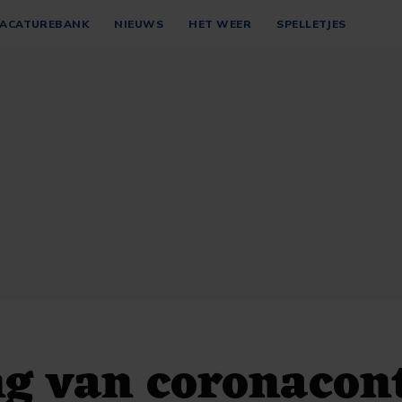
ACATUREBANK
NIEUWS
HET WEER
SPELLETJES
g van coronacon