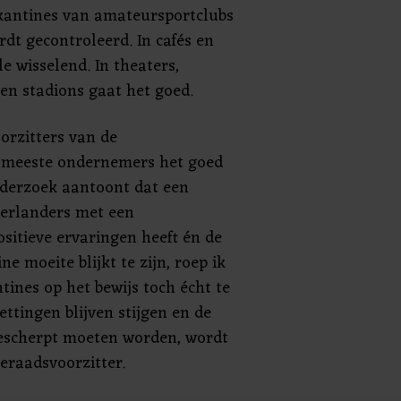
 kantines van amateursportclubs
rdt gecontroleerd. In cafés en
e wisselend. In theaters,
en stadions gaat het goed.
orzitters van de
de meeste ondernemers het goed
nderzoek aantoont dat een
erlanders met een
sitieve ervaringen heeft én de
ne moeite blijkt te zijn, roep ik
ines op het bewijs toch écht te
ttingen blijven stijgen en de
escherpt moeten worden, wordt
beraadsvoorzitter.