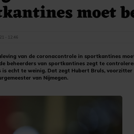
tkantines moet b
21 - 12:46
leving van de coronacontrole in sportkantines moet
 de beheerders van sportkantines zegt te controler
 is echt te weinig. Dat zegt Hubert Bruls, voorzitter
urgemeester van Nijmegen.