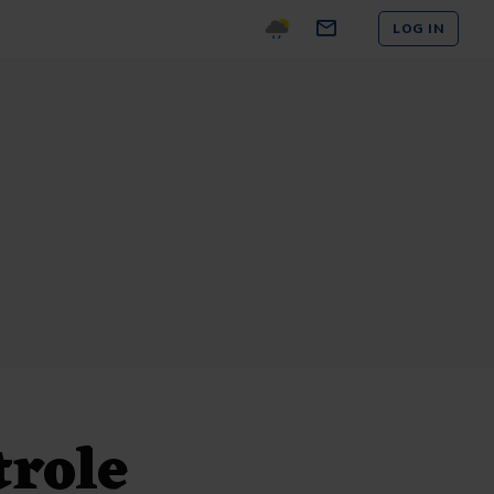
LOG IN
trole