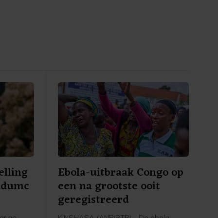
elling
Ebola-uitbraak Congo op
udumc
een na grootste ooit
geregistreerd
lange
KINSHASA (ANP/RTR) - De ebola-