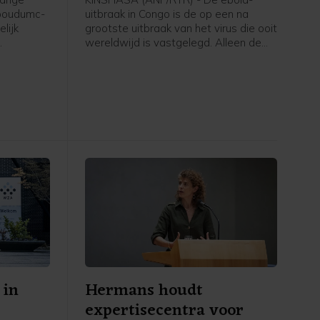
dboudumc-
uitbraak in Congo is de op een na
lijk
grootste uitbraak van het virus die ooit
wereldwijd is vastgelegd. Alleen de
. Dat
epidemie van 2014-2016 in West-
team in
Afrika was omvangrijker.
is vrijdag
 in
Hermans houdt
expertisecentra voor