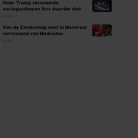
Naar Trump vernoemde
oorlogsschepen fors duurder dan
verwacht
04:29
Van de Zandschulp wint in Montreal
verrassend van Medvedev
03:36