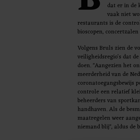
B
dat er in de
vaak niet wo
restaurants is de control
bioscopen, concertzalen 
Volgens Bruls zien de vo
veiligheidsregio's dat 
doen. "Aangezien het o
meerderheid van de Ned
coronatoegangsbewijs po
controle een relatief klei
beheerders van sportkant
handhaven. Als de besme
maatregelen weer aang
niemand blij", aldus de 