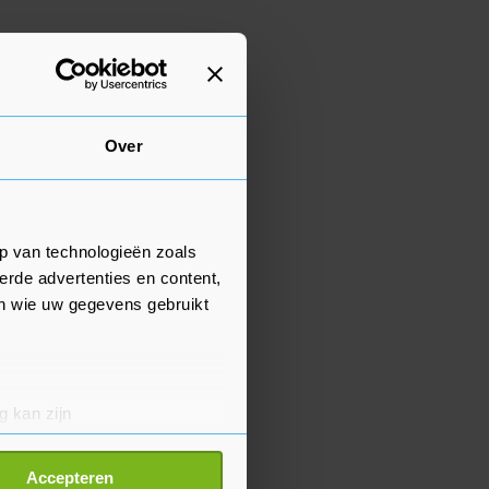
Over
p van technologieën zoals
erde advertenties en content,
en wie uw gegevens gebruikt
g kan zijn
erprinting)
t
detailgedeelte
in. U kunt uw
Accepteren