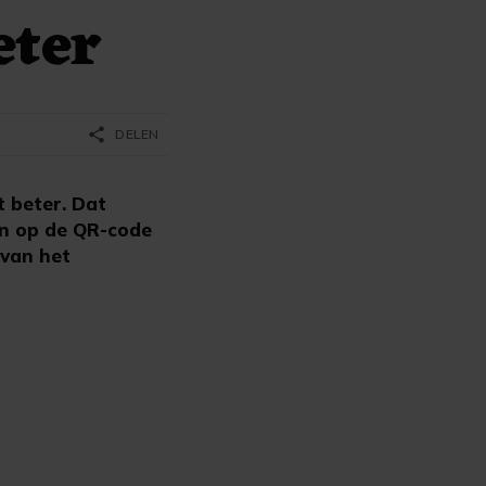
eter
share
DELEN
 beter. Dat
en op de QR-code
 van het