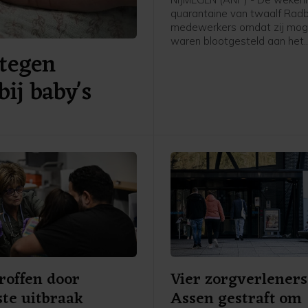
quarantaine van twaalf Ra
medewerkers omdat zij moge
waren blootgesteld aan het
tegen
hantavirus, was vermijdbaar
concludeert een onderzoeks
bij baby's
een rapport dat het ziekenhu
publiceerde.
roffen door
Vier zorgverleners
te uitbraak
Assen gestraft om