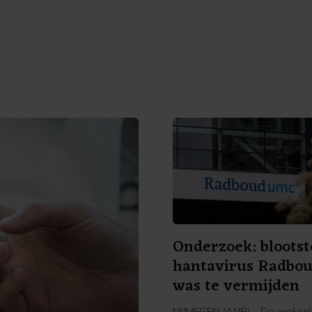
Onderzoek: blootst
hantavirus Radbo
was te vermijden
NIJMEGEN (ANP) - De weken