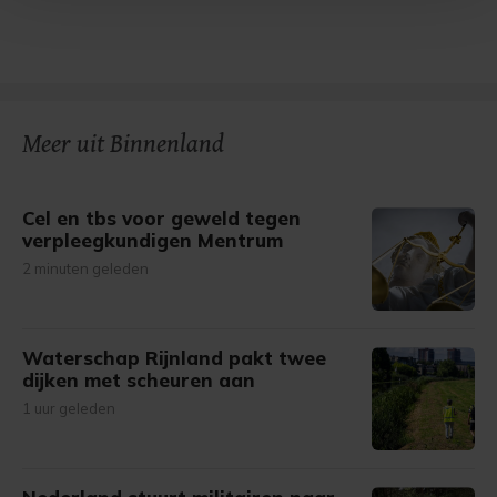
Met cookies werkt onze website beter en wordt jouw
bezoek makkelijker en persoonlijker. Op
onze cookiepagina kun je ons cookiebeleid bekijken en je
gemaakte keuze altijd wijzigen of intrekken.
Meer uit Binnenland
Cel en tbs voor geweld tegen
verpleegkundigen Mentrum
2 minuten geleden
Waterschap Rijnland pakt twee
dijken met scheuren aan
1 uur geleden