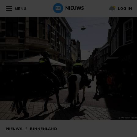
MENU
LOG IN
NIEUWS
/
BINNENLAND