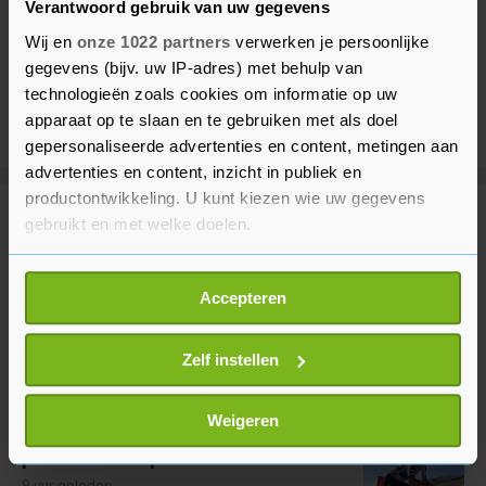
Verantwoord gebruik van uw gegevens
Wij en
onze 1022 partners
verwerken je persoonlijke
gegevens (bijv. uw IP-adres) met behulp van
technologieën zoals cookies om informatie op uw
apparaat op te slaan en te gebruiken met als doel
gepersonaliseerde advertenties en content, metingen aan
advertenties en content, inzicht in publiek en
productontwikkeling. U kunt kiezen wie uw gegevens
Meer uit Sport
gebruikt en met welke doelen.
Als u het toestaat, willen we ook graag:
Tennisser Van de Zandschulp wint
Accepteren
Informatie verzamelen over uw geografische
na stunt weer in Montréal
locatie, die tot een paar meter nauwkeurig kan zijn
3 uur geleden
Uw apparaat identificeren door het actief te
Zelf instellen
scannen op specifieke eigenschappen (fingerprinting)
Lees meer over hoe uw persoonlijke gegevens worden
Weigeren
Vollering teleurgesteld na tweede
verwerkt en stel uw voorkeuren in het
detailgedeelte
in.
plek in Tour op Mont Ventoux
U kunt uw toestemming op elk moment wijzigen of
9 uur geleden