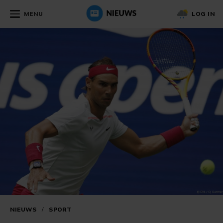
MENU
LOG IN
NIEUWS
/
SPORT