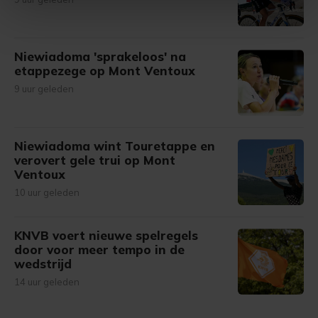
intrekken in de Cookieverklaring.
Met cookies werkt onze website beter en wordt jouw
Niewiadoma 'sprakeloos' na
bezoek makkelijker en persoonlijker. Op
etappezege op Mont Ventoux
onze cookiepagina kun je ons cookiebeleid bekijken en je
9 uur geleden
gemaakte keuze altijd wijzigen of intrekken.
Niewiadoma wint Touretappe en
verovert gele trui op Mont
Ventoux
10 uur geleden
KNVB voert nieuwe spelregels
door voor meer tempo in de
wedstrijd
14 uur geleden