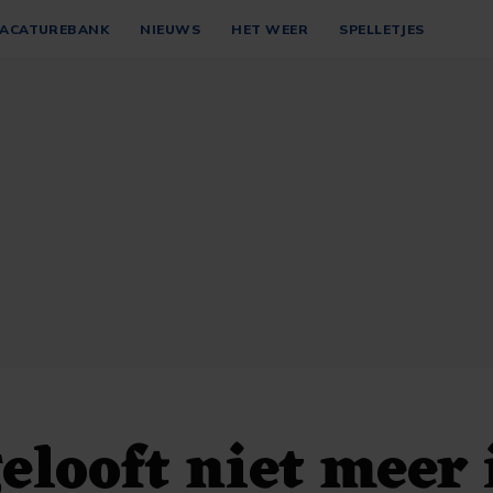
ACATUREBANK
NIEUWS
HET WEER
SPELLETJES
elooft niet meer 