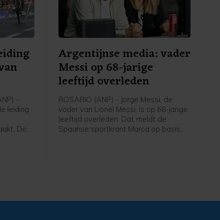
eiding
Argentijnse media: vader
 van
Messi op 68-jarige
leeftijd overleden
NP) -
ROSARIO (ANP) - Jorge Messi, de
e leiding
vader van Lionel Messi, is op 68-jarige
leeftijd overleden. Dat meldt de
aakt. De
Spaanse sportkrant Marca op basis
se a Bike
van Argentijnse media. Hij stierf
 Louis
volgens de berichten vrijdagavond
er 126
rond 22.00 uur (lokale tijd) in een
rofzege
ziekenhuis in het Argentijnse Rosario.
Scaroni
De familie Messi maakte tijdens het
 en is de
WK van deze zomer bekend dat Jorge
ent. Marco
kampte met een onbekende ziekte.
d werd