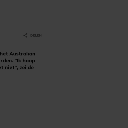
share
DELEN
het Australian
rden. "Ik hoop
 niet", zei de