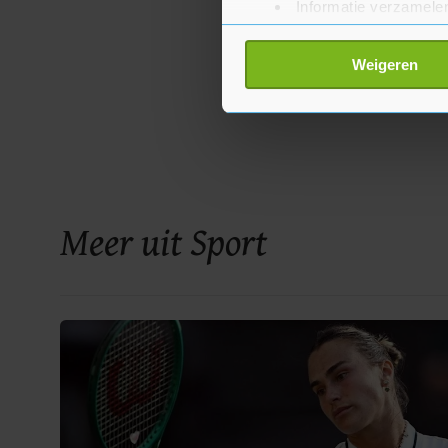
Informatie verzamelen
Uw apparaat identific
Lees meer over hoe uw perso
Weigeren
toestemming op elk moment wi
Met cookies werkt onze websi
ons cookiebeleid bekijken en 
Meer uit Sport