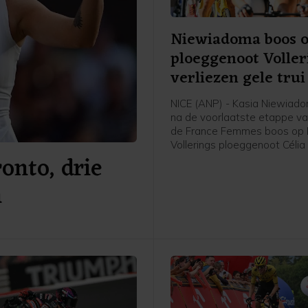
Niewiadoma boos 
ploeggenoot Voller
verliezen gele trui
NICE (ANP) - Kasia Niewiad
na de voorlaatste etappe va
de France Femmes boos op
Vollerings ploeggenoot Célia
onto, drie
is te zien op beelden van Wiel
Niewiadoma verloor de gele 
n
Vollering door een aanval in d
Volgens de Poolse renster we
gehinderd door Gery op het
dat Vollering aanging.