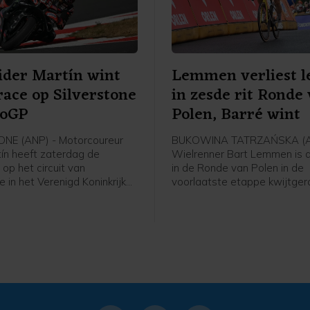
der Martín wint
Lemmen verliest l
race op Silverstone
in zesde rit Ronde
toGP
Polen, Barré wint
NE (ANP) - Motorcoureur
BUKOWINA TATRZAŃSKA (A
tín heeft zaterdag de
Wielrenner Bart Lemmen is d
 op het circuit van
in de Ronde van Polen in de
e in het Verenigd Koninkrijk
voorlaatste etappe kwijtger
 De Spaanse leider in de
Nederlander van Visma - Lea
ef op zijn Aprilia de
zag zijn Franse ploeggenoot
i Ogura voor. De Italiaan
Barré in de zesde etappe ov
zecchi werd derde.
kilometer naar zijn eerste p
rijden. De Italiaan Christian 
(Astana) finishte als tweede
nieuwe leider in het klassem
Brenner (Tudor) uit Duitslan
derde.