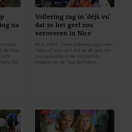
op
Vollering zag in 'déjà vu'
ing na
dat ze het geel zou
veroveren in Nice
oma was
NICE (ANP) - Demi Vollering zag in een
n de Tour
"déjà vu" voor zich dat ze de gele trui
 Demi
zou veroveren in de voorlaatste
 Gery. Dat
etappe van de Tour de France
erflits.
Femmes. Dat zei de Nederlandse
trui aan
kopvrouw van FDJ United-Suez na
e finale.
afloop van de etappe in het
rd zij
flashinterview. Vollering kwam na een
 moment
aanval in de finale alleen aan op de
Promenade des Anglais in Nice en
heeft met nog één rit te gaan 8
seconden voorsprong op de Poolse
Kasia Niewiadoma.