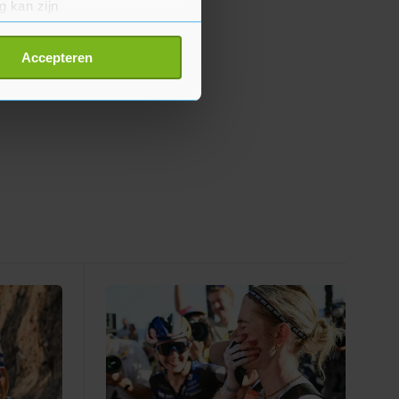
g kan zijn
erprinting)
t
detailgedeelte
in. U kunt uw
Accepteren
p onze cookiepagina kun je