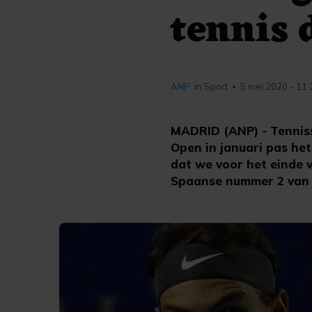
tennis 
ANP
in Sport
5 mei 2020 - 11:
•
MADRID (ANP) - Tenniss
Open in januari pas he
dat we voor het einde v
Spaanse nummer 2 van d