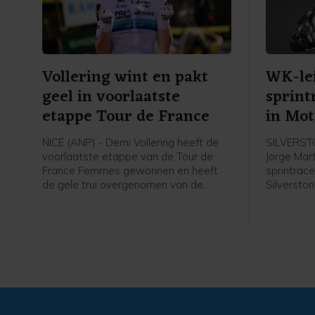
Vollering wint en pakt
WK-lei
geel in voorlaatste
sprint
etappe Tour de France
in Mo
NICE (ANP) - Demi Vollering heeft de
SILVERSTO
voorlaatste etappe van de Tour de
Jorge Mar
France Femmes gewonnen en heeft
sprintrace
de gele trui overgenomen van de
Silverston
Poolse Kasia Niewiadoma. De
gewonnen.
Nederlandse renster van FDJ United-
MotoGP ble
Suez plaatste in de slotfase van de
Japanner A
overwegend vlakke etappe naar Nice
Marco Bez
een aanval waarmee ze Niewiadoma
achter zich wist te laten. Op 17
seconden van Vollering werd Elisa
Longo Borghini tweede, voor
Niewiadoma.