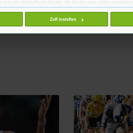
 over uw geografische locatie, die tot een paar meter nauwkeuri
eren door het actief te scannen op specifieke eigenschappen (fing
onlijke gegevens worden verwerkt en stel uw voorkeuren in he
Zelf instellen
jzigen of intrekken in de Cookieverklaring.
te beter en wordt jouw bezoek makkelijker en persoonlijker. O
je gemaakte keuze altijd wijzigen of intrekken.