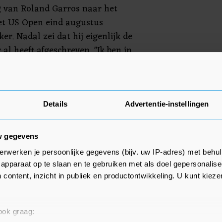
g van Roland Garros naar het
het US Open eind augustus
er. Nadal zei dat hij eigenlijk de
 al heeft afgeschreven. "Ik ben in
 de Australian Open. Ik denk dat
el verloren is. Ik hoop echt dat
unnen beginnen."
Details
Advertentie-instellingen
w gegevens
erwerken je persoonlijke gegevens (bijv. uw IP-adres) met behul
apparaat op te slaan en te gebruiken met als doel gepersonalise
 content, inzicht in publiek en productontwikkeling. U kunt kiez
 ook graag: