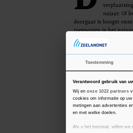
D
verplaatsin
najaar. Of 
doorgaat is hoogst onzek
toernooien in het najaar
mijn hoofd al bezig met
het tennisjaar 2020 vrijw
we volgend jaar weer k
Toestemming
Verantwoord gebruik van u
Wij en
onze 1022 partners
v
cookies om informatie op uw 
metingen aan advertenties en
en met welke doelen.
Als u het toestaat, willen we