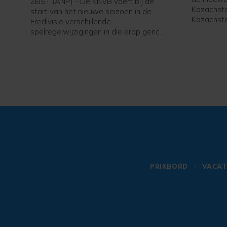
ZEIST (ANP) - De KNVB voert bij de
Kazachsta
start van het nieuwe seizoen in de
Kazachsta
Eredivisie verschillende
62-jarige
spelregelwijzigingen in die erop gericht
internatio
zijn het tempo in de wedstrijden te
meldde de
verhogen. Het zijn aanpassingen in de
spelregels van de internationale
spelregelorganisatie IFAB, die de FIFA
ook al had doorgevoerd tijdens het
WK voetbal in juni.
PRIKBORD
VACAT