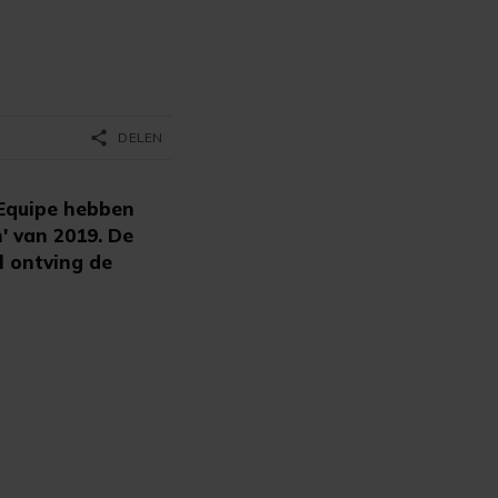
share
DELEN
'Equipe hebben
' van 2019. De
l ontving de