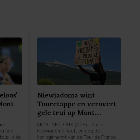
eloos'
Niewiadoma wint
Mont
Touretappe en verovert
gele trui op Mont
Ventoux
ia
MONT VENTOUX (ANP) - Kasia
na haar
Niewiadoma heeft vrijdag de
oux in de
koninginnenrit van de Tour de France