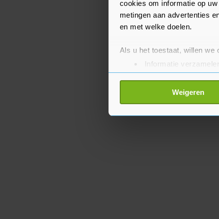
cookies om informatie op uw 
metingen aan advertenties en
en met welke doelen.
Als u het toestaat, willen we
Informatie verzamelen
Uw apparaat identific
Lees meer over hoe uw perso
Weigeren
toestemming op elk moment wi
Met cookies werkt onze websi
ons cookiebeleid bekijken en 