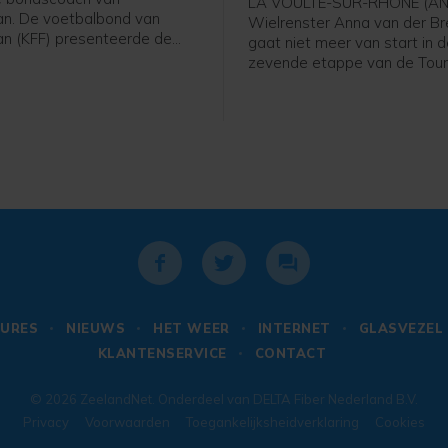
LA VOULTE-SUR-RHÔNE (AN
n. De voetbalbond van
Wielrenster Anna van der B
n (KFF) presenteerde de
gaat niet meer van start in 
 Nederlandse oud-
zevende etappe van de Tour
nal en trainer vrijdag, zo
France Femmes. Haar ploeg
 bond op social media.
Protime meldt dat de 36-jari
de Tour verlaat en rust neem
URES
NIEUWS
HET WEER
INTERNET
GLASVEZEL
KLANTENSERVICE
CONTACT
© 2026
ZeelandNet
. Onderdeel van
DELTA Fiber Nederland B.V.
Privacy
Voorwaarden
Toegankelijksheidverklaring
Cookies