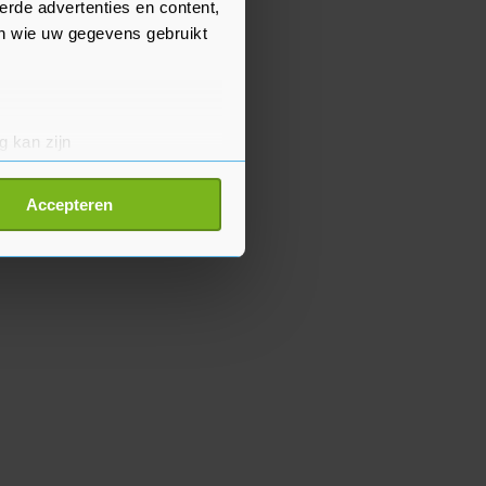
erde advertenties en content,
en wie uw gegevens gebruikt
g kan zijn
erprinting)
t
detailgedeelte
in. U kunt uw
Accepteren
p onze cookiepagina kun je