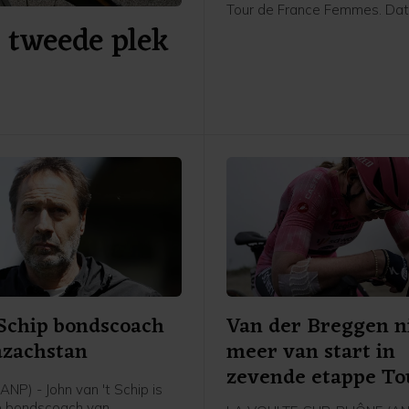
Tour de France Femmes. Dat
a tweede plek
Poolse van Canyon//Sram vri
afloop van de etappe in het
flashinterview. Het was de e
etappezege voor de Tourwi
2024.
 Schip bondscoach
Van der Breggen n
azachstan
meer van start in
zevende etappe To
NP) - John van 't Schip is
e bondscoach van