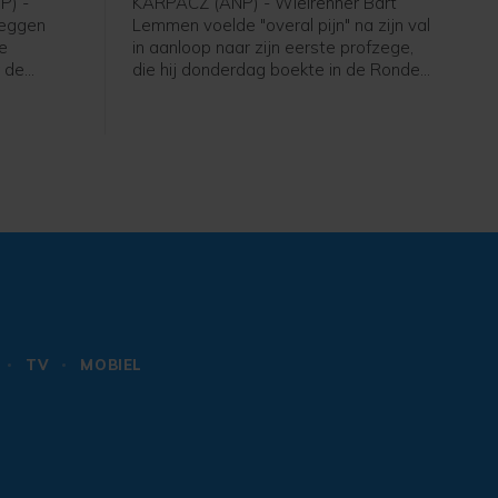
P) -
KARPACZ (ANP) - Wielrenner Bart
reggen
Lemmen voelde "overal pijn" na zijn val
de
in aanloop naar zijn eerste profzege,
 de
die hij donderdag boekte in de Ronde
 SD Worx-
van Polen. Dat heeft de Nederlander
ge renster
laten weten in een reactie via zijn
t.
ploeg Visma - Lease a Bike. De 30-
jarige Lemmen kwam ten val maar
won de etappe en nam de leiding in
het algemeen klassement over.
TV
MOBIEL