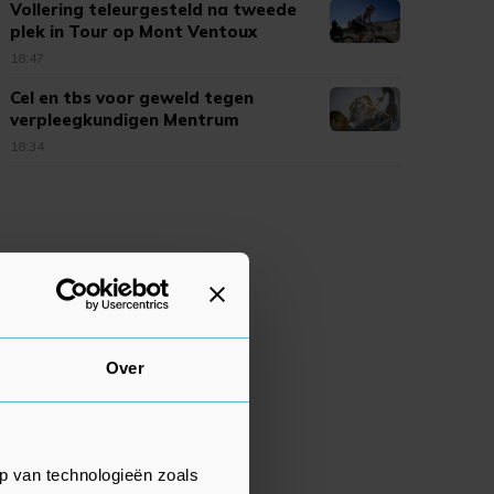
Vollering teleurgesteld na tweede
plek in Tour op Mont Ventoux
18:47
Cel en tbs voor geweld tegen
verpleegkundigen Mentrum
18:34
Over
p van technologieën zoals