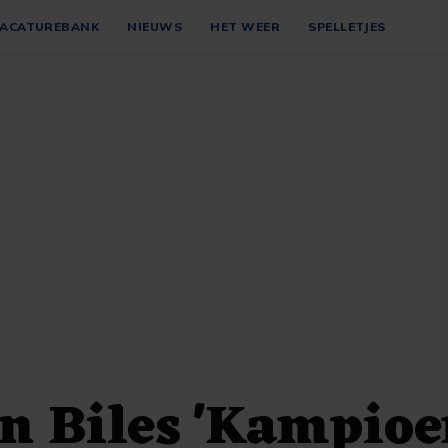
ACATUREBANK
NIEUWS
HET WEER
SPELLETJES
n Biles 'Kampio