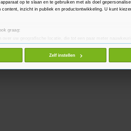
apparaat op te slaan en te gebruiken met als doel gepersonalise
 content, inzicht in publiek en productontwikkeling. U kunt kiez
 ook graag:
 over uw geografische locatie, die tot een paar meter nauwkeuri
eren door het actief te scannen op specifieke eigenschappen (fing
onlijke gegevens worden verwerkt en stel uw voorkeuren in he
Zelf instellen
jzigen of intrekken in de Cookieverklaring.
te beter en wordt jouw bezoek makkelijker en persoonlijker. O
je gemaakte keuze altijd wijzigen of intrekken.