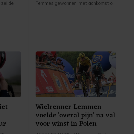
 zei de
Femmes gewonnen, met aankomst op
jdag na
de Mont Ventoux. De Poolse renster
van Canyon//Sram reed solo naar de
erste
overwinning op de bekende berg, ruim
nnares van
voor Demi Vollering. De Nederlandse
werd tweede op 1.16 minuut. De
Italiaanse Longo Borghini werd derde
op 1.42.
iet
Wielrenner Lemmen
voelde 'overal pijn' na val
ur
voor winst in Polen