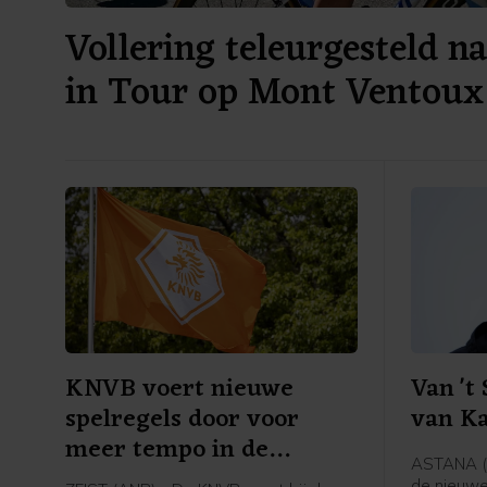
Vollering teleurgesteld n
in Tour op Mont Ventoux
KNVB voert nieuwe
Van 't
spelregels door voor
van K
meer tempo in de
ASTANA (A
wedstrijd
de nieuw