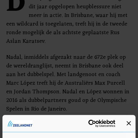
D
dit jaar opgelopen heupblessure niet
meer in actie. In Brisbane, waar hij met
een wildcard is toegelaten, treft hij in de tweede
ronde mogelijk de als achtste geplaatste Rus
Aslan Karatsev.
Nadal, inmiddels afgezakt naar de 672e plek op
de wereldranglijst, neemt in Brisbane ook deel
aan het dubbelspel. Met landgenoot en coach
Marc López treft hij de Australiërs Max Purcell
en Jordan Thompson. Nadal en López wonnen in
2016 als dubbelpartners goud op de Olympische
Spelen in Rio de Janeiro.