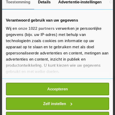
Toestemming
Details
Advertentie-instellingen
Ov
Verantwoord gebruik van uw gegevens
Wij en
onze 1022 partners
verwerken je persoonlijke
gegevens (bijv. uw IP-adres) met behulp van
technologieën zoals cookies om informatie op uw
apparaat op te slaan en te gebruiken met als doel
gepersonaliseerde advertenties en content, metingen aan
advertenties en content, inzicht in publiek en
productontwikkeling. U kunt kiezen wie uw gegevens
gebruikt en met welke doelen.
Als u het toestaat, willen we ook graag:
Accepteren
Meer uit Sport
Informatie verzamelen over uw geografische
locatie, die tot een paar meter nauwkeurig kan zijn
Uw apparaat identificeren door het actief te
Zelf instellen
Van de Zandschulp wint in
scannen op specifieke eigenschappen (fingerprinting)
Montreal verrassend van