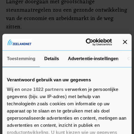
Langer doorgaan met grootschalige
steunmaatregelen zou een gezonde ontwikkeling
van de economie en arbeidsmarkt in de weg
zitten.
Voor clubs en discotheken wordt een
uitzondering gemaakt. De gedwongen
nachtsluiting maakt het deze ondernemingen
Toestemming
Details
Advertentie-instellingen
Ov
onmogelijk hun normale omzet te draaien. In
november besluit het kabinet of ook deze
Verantwoord gebruik van uw gegevens
gelegenheden weer normaal open kunnen.
Wij en
onze 1022 partners
verwerken je persoonlijke
gegevens (bijv. uw IP-adres) met behulp van
technologieën zoals cookies om informatie op uw
apparaat op te slaan en te gebruiken met als doel
gepersonaliseerde advertenties en content, metingen aan
advertenties en content, inzicht in publiek en
productontwikkeling. U kunt kiezen wie uw gegevens