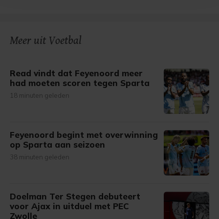
bezoek makkelijker en persoonlijker. Op
onze cookiepagina kun je ons cookiebeleid bekijken en je
gemaakte keuze altijd wijzigen of intrekken.
Meer uit Voetbal
Read vindt dat Feyenoord meer
had moeten scoren tegen Sparta
18 minuten geleden
Feyenoord begint met overwinning
op Sparta aan seizoen
38 minuten geleden
Doelman Ter Stegen debuteert
voor Ajax in uitduel met PEC
Zwolle