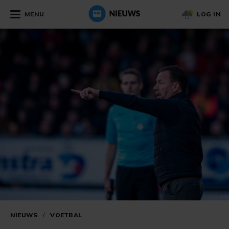
MENU
LOG IN
NIEUWS
/
VOETBAL