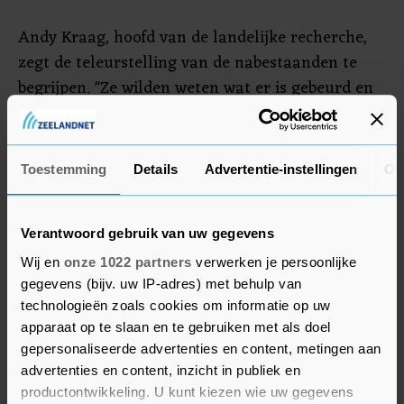
Andy Kraag, hoofd van de landelijke recherche,
zegt de teleurstelling van de nabestaanden te
begrijpen. "Ze wilden weten wat er is gebeurd en
waarom het is gebeurd. Het antwoord op de
vraag 'waarom' blijft liggen in Rusland." Wel zijn
ze volgens hem ook dankbaar voor het werk dat
Toestemming
Details
Advertentie-instellingen
Ov
is gedaan. "Het was erg emotioneel voor de
betrokkenen, ook voor de politie en het Openbaar
Ministerie."
Verantwoord gebruik van uw gegevens
Wij en
onze 1022 partners
verwerken je persoonlijke
gegevens (bijv. uw IP-adres) met behulp van
technologieën zoals cookies om informatie op uw
apparaat op te slaan en te gebruiken met als doel
gepersonaliseerde advertenties en content, metingen aan
advertenties en content, inzicht in publiek en
productontwikkeling. U kunt kiezen wie uw gegevens