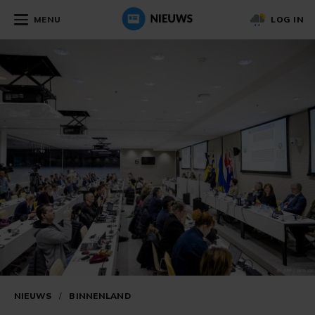
MENU
LOG IN
NIEUWS
/
BINNENLAND