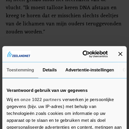
vlucht. "Ik moest talloze keren DNA afstaan en
kreeg te horen dat er misschien slechts deeltjes
van de lichamen van mijn ouders teruggevonden
zouden worden."
Identificatiebericht
Een scenario dat voor Jaap van Keulen, die zijn
zoon, schoondochter en twee kleinkinderen
Toestemming
Details
Advertentie-instellingen
Ov
verloor, werkelijkheid werd. "Zestien keer kregen
we een identificatiebericht, in totaal zijn 220
Verantwoord gebruik van uw gegevens
delen van hun lichamen gevonden. We weten niet
Wij en
onze 1022 partners
verwerken je persoonlijke
waar de rest is gebleven."
gegevens (bijv. uw IP-adres) met behulp van
technologieën zoals cookies om informatie op uw
MH17 werd op 17 juli 2014 neergehaald in Oost-
apparaat op te slaan en te gebruiken met als doel
Oekraïne. Uit onderzoek is gebleken dat dit met
gepersonaliseerde advertenties en content, metingen aan