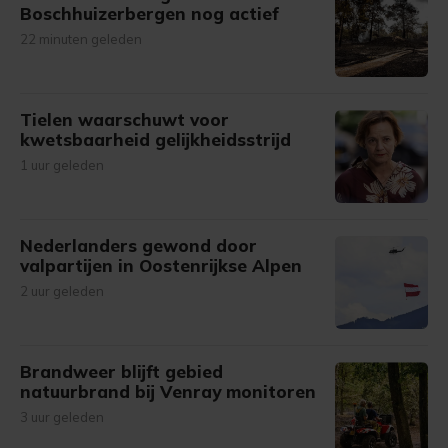
Boschhuizerbergen nog actief
22 minuten geleden
Tielen waarschuwt voor
kwetsbaarheid gelijkheidsstrijd
1 uur geleden
Nederlanders gewond door
valpartijen in Oostenrijkse Alpen
2 uur geleden
Brandweer blijft gebied
natuurbrand bij Venray monitoren
3 uur geleden