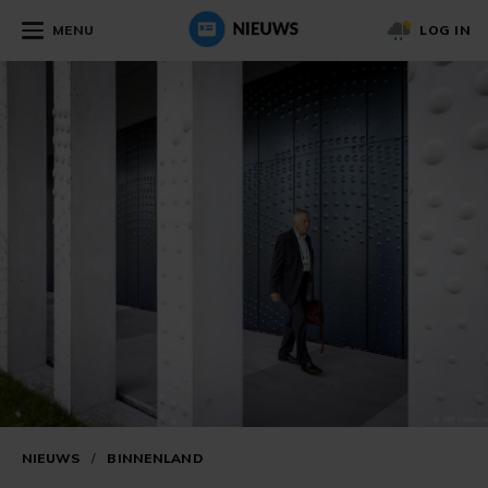
MENU
LOG IN
NIEUWS
/
BINNENLAND