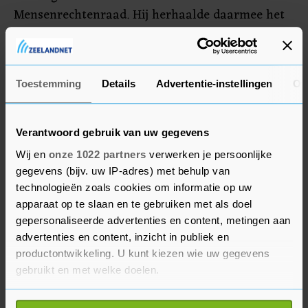
Mensenrechtenraad. Hij herhaalde daarmee het
beleid uit zijn eerste ambtsperiode, toen de VS
zich ook al terugtrokken uit de raad. De VS
beschuldigen de raad al langer van
Toestemming
Details
Advertentie-instellingen
Ov
vooringenomenheid tegen Israël.
Verantwoord gebruik van uw gegevens
Wij en
onze 1022 partners
verwerken je persoonlijke
gegevens (bijv. uw IP-adres) met behulp van
technologieën zoals cookies om informatie op uw
apparaat op te slaan en te gebruiken met als doel
gepersonaliseerde advertenties en content, metingen aan
advertenties en content, inzicht in publiek en
productontwikkeling. U kunt kiezen wie uw gegevens
gebruikt en met welke doelen.
Als u het toestaat, willen we ook graag: