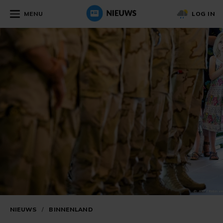
MENU
LOG IN
NIEUWS
/
BINNENLAND