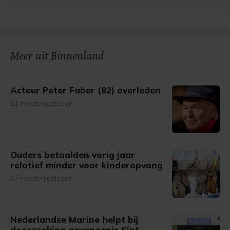
Met cookies werkt onze website beter en wordt jouw
bezoek makkelijker en persoonlijker. Op
onze cookiepagina kun je ons cookiebeleid bekijken en je
gemaakte keuze altijd wijzigen of intrekken.
Meer uit Binnenland
Acteur Peter Faber (82) overleden
21 minuten geleden
Ouders betaalden vorig jaar
relatief minder voor kinderopvang
47 minuten geleden
Nederlandse Marine helpt bij
doorzoeking gevangenis Sint