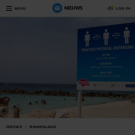
MENU
LOG IN
NIEUWS
/
BINNENLAND