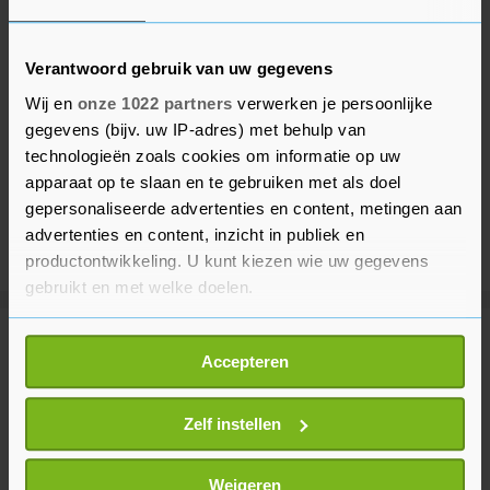
Verantwoord gebruik van uw gegevens
Wij en
onze 1022 partners
verwerken je persoonlijke
gegevens (bijv. uw IP-adres) met behulp van
technologieën zoals cookies om informatie op uw
apparaat op te slaan en te gebruiken met als doel
gepersonaliseerde advertenties en content, metingen aan
advertenties en content, inzicht in publiek en
productontwikkeling. U kunt kiezen wie uw gegevens
gebruikt en met welke doelen.
Als u het toestaat, willen we ook graag:
Meer uit Binnenland
Accepteren
Informatie verzamelen over uw geografische
locatie, die tot een paar meter nauwkeurig kan zijn
Boeren met tractoren
Uw apparaat identificeren door het actief te
Zelf instellen
demonstreren in Maas en Waal
scannen op specifieke eigenschappen (fingerprinting)
1 uur geleden
Lees meer over hoe uw persoonlijke gegevens worden
Weigeren