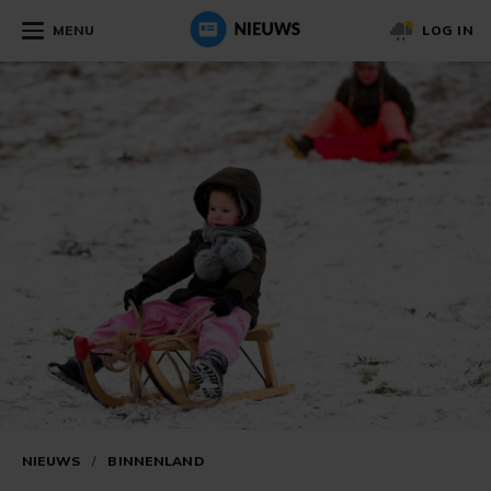
MENU
LOG IN
NIEUWS
/
BINNENLAND