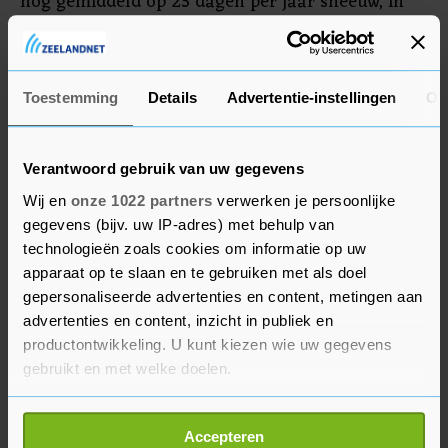
nog gemiddeld op 23 dagen per jaar sneeuw, in
het huidige klimaat is dit aantal gedaald naar 11.
Gemiddeld over het land is het aantal
sneeuwdekdagen gedaald van 19 naar 10.
Toestemming
Details
Advertentie-instellingen
Ov
Verantwoord gebruik van uw gegevens
Wij en
onze 1022 partners
verwerken je persoonlijke
gegevens (bijv. uw IP-adres) met behulp van
technologieën zoals cookies om informatie op uw
apparaat op te slaan en te gebruiken met als doel
gepersonaliseerde advertenties en content, metingen aan
advertenties en content, inzicht in publiek en
productontwikkeling. U kunt kiezen wie uw gegevens
gebruikt en met welke doelen.
Als u het toestaat, willen we ook graag:
Accepteren
Informatie verzamelen over uw geografische