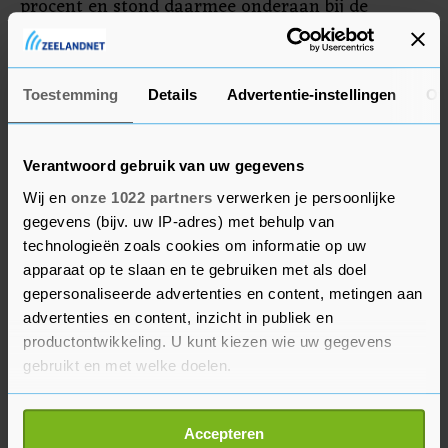
procent en stond daarmee onderaan bij de
middelgrote fondsen.
Toestemming
Details
Advertentie-instellingen
Ov
Nieuwe opdracht
Bij de kleinere bedrijven viel waterzuiveraar NX
Filtration op met een verlies van 4,4 procent. Een
Verantwoord gebruik van uw gegevens
dag eerder ging het bedrijf uit Enschede nog
Wij en
onze 1022 partners
verwerken je persoonlijke
omhoog na bekendmaking van een nieuwe
gegevens (bijv. uw IP-adres) met behulp van
opdracht voor zijn waterzuiveringstechnologie
technologieën zoals cookies om informatie op uw
apparaat op te slaan en te gebruiken met als doel
uit Canada.
gepersonaliseerde advertenties en content, metingen aan
advertenties en content, inzicht in publiek en
Op de valutamarkt stond de euro op 1,0828 tegen
productontwikkeling. U kunt kiezen wie uw gegevens
1,0768 dollar bij het slot in Europa dinsdag. De
gebruikt en met welke doelen.
prijs van een vat Amerikaanse olie steeg verder,
met 0,9 procent tot 85,88 dollar. Brent werd ook
Als u het toestaat, willen we ook graag:
Accepteren
0,9 procent duurder op 89,74 dollar per vat.
Informatie verzamelen over uw geografische