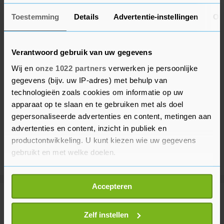
Toestemming
Details
Advertentie-instellingen
Ov
Verantwoord gebruik van uw gegevens
Wij en
onze 1022 partners
verwerken je persoonlijke
gegevens (bijv. uw IP-adres) met behulp van
technologieën zoals cookies om informatie op uw
apparaat op te slaan en te gebruiken met als doel
gepersonaliseerde advertenties en content, metingen aan
advertenties en content, inzicht in publiek en
productontwikkeling. U kunt kiezen wie uw gegevens
gebruikt en met welke doelen.
Als u het toestaat, willen we ook graag:
Accepteren
Informatie verzamelen over uw geografische
Meer uit Financieel
locatie, die tot een paar meter nauwkeurig kan zijn
Uw apparaat identificeren door het actief te
Zelf instellen