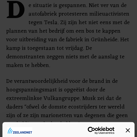
D
e situatie is gespannen. Niet ver van de
autofabriek protesteren milieuactivisten
tegen Tesla. Zij zijn het niet eens met de
plannen van het bedrijf om een bos te kappen
voor uitbreiding van de fabriek in Grünheide. Het
kamp is toegestaan tot vrijdag. De
demonstranten zeggen niets met de aanslag te
maken te hebben.
De verantwoordelijkheid voor de brand in de
hoogspanningsmast is opgeëist door de
extreemlinkse Vulkangruppe. Musk zei dat de
daders "ofwel de domste ecostrijders ter wereld
zijn of ze zijn marionetten van degenen die geen
goede klimaatdoelen hebben".