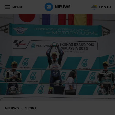
MENU
LOG IN
NIEUWS
/
SPORT