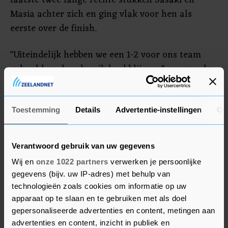
laatste twee lange rechte stukken Sasaki en
Masia achter zich en ging vlak voor hen als
eerste over de finish.
"Uiteindelijk hebben we een 1-2 voor ons team
gehaald en daar ben ik heel blij mee", reageerde
Veijer die zijn hele team, de 'crewchief" de
dataman en de monteurs bedankte. "Ook dank
aan mijn sponsors en familie die me steunen. We
Toestemming
Details
Advertentie-instellingen
Ov
gaan kort genieten van dit geweldige moment en
maandag een dagje rust nemen. Dan is het op
Verantwoord gebruik van uw gegevens
naar Qatar waar komend weekend alweer de
Wij en
onze 1022 partners
verwerken je persoonlijke
volgende race op het programma staat. Ook daar
gegevens (bijv. uw IP-adres) met behulp van
willen we er weer staan." Veijer zei bij Ziggo Sport
technologieën zoals cookies om informatie op uw
dat hij teamgenoot Sasaki waar hij kan wil
apparaat op te slaan en te gebruiken met als doel
helpen om de wereldtitel te veroveren.
gepersonaliseerde advertenties en content, metingen aan
advertenties en content, inzicht in publiek en