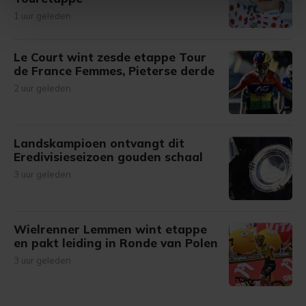
intrekken in de Cookieverklaring.
1 uur geleden
Met cookies werkt onze website beter en wordt jouw
bezoek makkelijker en persoonlijker. Op
Le Court wint zesde etappe Tour
de France Femmes, Pieterse derde
onze cookiepagina kun je ons cookiebeleid bekijken en je
gemaakte keuze altijd wijzigen of intrekken.
2 uur geleden
Landskampioen ontvangt dit
Eredivisieseizoen gouden schaal
3 uur geleden
Wielrenner Lemmen wint etappe
en pakt leiding in Ronde van Polen
3 uur geleden