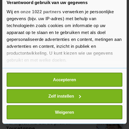
Verantwoord gebruik van uw gegevens
Wij en
onze 1022 partners
verwerken je persoonlijke
gegevens (bijv. uw IP-adres) met behulp van
technologieën zoals cookies om informatie op uw
apparaat op te slaan en te gebruiken met als doel
gepersonaliseerde advertenties en content, metingen aan
advertenties en content, inzicht in publiek en
productontwikkeling. U kunt kiezen wie uw gegevens
gebruikt en met welke doelen.
Meer uit Sport
Als u het toestaat, willen we ook graag:
Accepteren
Wielrenner Lemmen voelde 'overal
Informatie verzamelen over uw geografische
pijn' na val voor winst in Polen
locatie, die tot een paar meter nauwkeurig kan zijn
2 minuten geleden
Uw apparaat identificeren door het actief te
Zelf instellen
scannen op specifieke eigenschappen (fingerprinting)
Lees meer over hoe uw persoonlijke gegevens worden
Weigeren
Pieterse kan zichzelf niets
verwerkt en stel uw voorkeuren in het
detailgedeelte
in.
verwijten na derde plek in
U kunt uw toestemming op elk moment wijzigen of
Touretappe