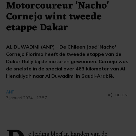
Motorcoureur 'Nacho'
Cornejo wint tweede
etappe Dakar
AL DUWADIMI (ANP) - De Chileen José 'Nacho'
Cornejo Florimo heeft de tweede etappe van de
Dakar Rally bij de motoren gewonnen. Cornejo was
de snelste in de special over 463 kilometer van Al
Henakiyah naar Al Duwadimi in Saudi-Arabië.
ANP
share
DELEN
7 januari 2024 - 12:57
e leiding bleef in handen van de