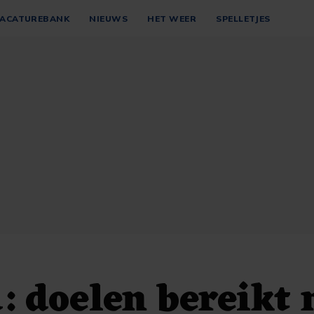
ACATUREBANK
NIEUWS
HET WEER
SPELLETJES
 doelen bereikt 