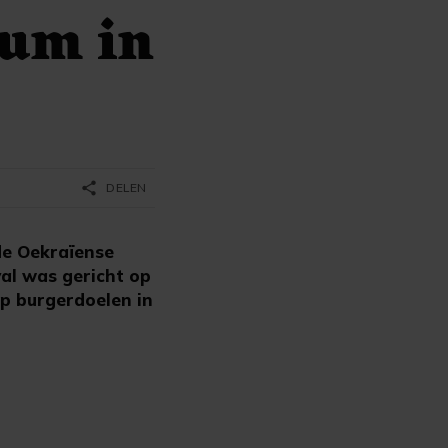
rum in
share
DELEN
de Oekraïense
val was gericht op
op burgerdoelen in