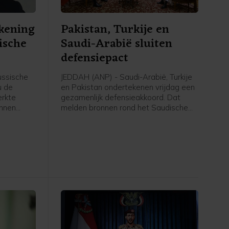
kening
Pakistan, Turkije en
ische
Saudi-Arabië sluiten
defensiepact
ssische
JEDDAH (ANP) - Saudi-Arabië, Turkije
u de
en Pakistan ondertekenen vrijdag een
erkte
gezamenlijk defensieakkoord. Dat
unnen
melden bronnen rond het Saudische
d van het
leger en de regering aan persbureau
e testen.
AFP. De drie landen versterken
en van
daarmee hun defensiesamenwerking
sten,
tegen de achtergrond van de oorlog
l.
tussen de Verenigde Staten en Iran.