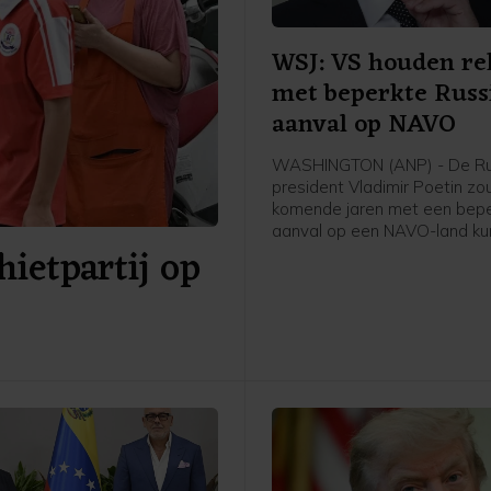
WSJ: VS houden re
met beperkte Russ
aanval op NAVO
WASHINGTON (ANP) - De Ru
president Vladimir Poetin zo
komende jaren met een bep
aanval op een NAVO-land k
ietpartij op
proberen de vastberadenhei
militaire bondgenootschap t
Dat staat in nieuwe rapport
Amerikaanse inlichtingendien
meldt The Wall Street Journa