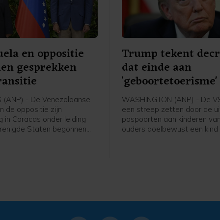
ela en oppositie
Trump tekent decr
nen gesprekken
dat einde aan
ransitie
'geboortetoerisme
maken
(ANP) - De Venezolaanse
WASHINGTON (ANP) - De VS
n de oppositie zijn
een streep zetten door de ui
 in Caracas onder leiding
paspoorten aan kinderen va
renigde Staten begonnen
ouders doelbewust een kind k
ekken die kunnen leiden tot
de Verenigde Staten en daar
ieke overgang en
staat misleiden. Daartoe hee
gen. De onderhandelingen
president Donald Trump een
 zeven maanden na de
presidentieel decreet uitgev
neming van president
Op die manier wil Trump wat 
aduro door het Amerikaanse
als "geboortetoerisme" teg