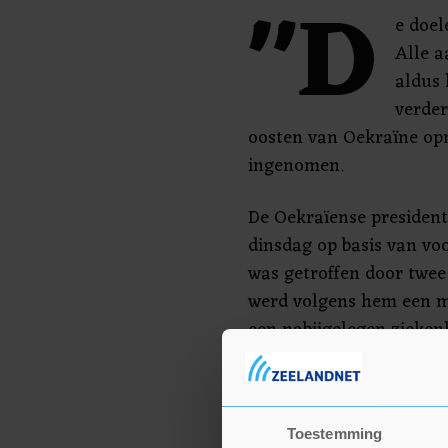
"D
e doel
Alle a
aldus 
verder
oosten van Oekraïne op
ingenomen.
De Oekraïense presiden
dinsdag op basis van vo
was getroffen door twee 
werd volgens hem een mi
een nabijgelegen ziekenh
dan vijftig doden en on
Oekraïense autoriteiten
onbekend aantal militai
Toestemming