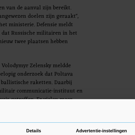
en van de aanval zijn bereikt.
angewezen doelen zijn geraakt",
het ministerie. Defensie meldt
 dat Russische militairen in het
nieuw twee plaatsen hebben
t Volodymyr Zelensky meldde
orlopig onderzoek dat Poltava
ballistische raketten. Daarbij
litair communicatie-instituut en
uis getroffen. Er vielen meer
geveer 270 gewonden, aldus de
. Onder de doden was een
ren.
Details
Advertentie-instellingen