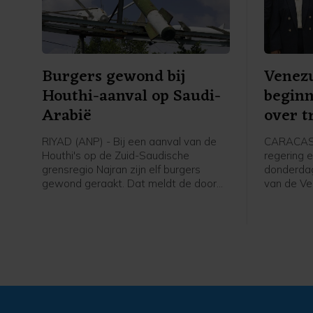
Burgers gewond bij
Venezu
Houthi-aanval op Saudi-
begin
Arabië
over t
RIYAD (ANP) - Bij een aanval van de
CARACAS 
Houthi's op de Zuid-Saudische
regering e
grensregio Najran zijn elf burgers
donderdag
gewond geraakt. Dat meldt de door
van de Ve
Saudi-Arabië geleide militaire coalitie
aan gespr
die de internationaal erkende regering
een polit
van Jemen steunt.
verkiezin
beginnen
gevangen
Nicolás M
leger.