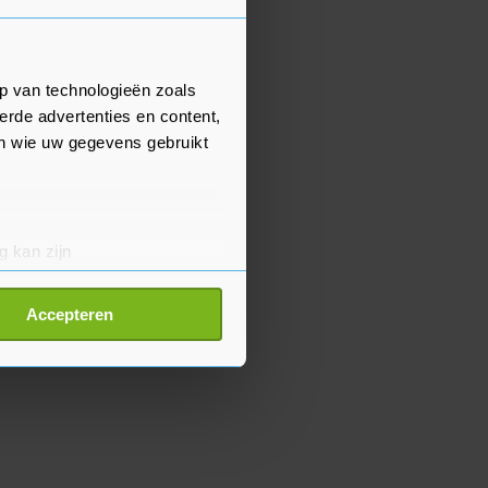
p van technologieën zoals
erde advertenties en content,
en wie uw gegevens gebruikt
g kan zijn
erprinting)
t
detailgedeelte
in. U kunt uw
Accepteren
p onze cookiepagina kun je