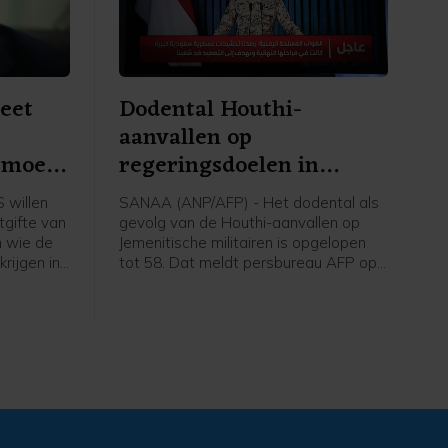
eet
Dodental Houthi-
aanvallen op
' moet
regeringsdoelen in
Jemen opgelopen
 willen
SANAA (ANP/AFP) - Het dodental als
tgifte van
gevolg van de Houthi-aanvallen op
n wie de
Jemenitische militairen is opgelopen
rijgen in
tot 58. Dat meldt persbureau AFP op
bij de
basis van een militaire bron. Eerder op
ft
de dag werd nog een dertigtal doden
gemeld.
aardigd.
hij ziet
engaan.