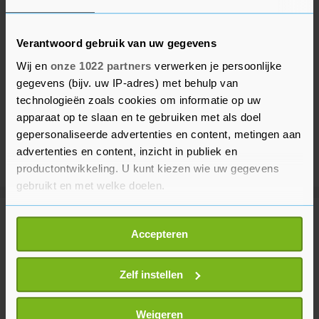
Verantwoord gebruik van uw gegevens
Wij en
onze 1022 partners
verwerken je persoonlijke
gegevens (bijv. uw IP-adres) met behulp van
technologieën zoals cookies om informatie op uw
apparaat op te slaan en te gebruiken met als doel
gepersonaliseerde advertenties en content, metingen aan
advertenties en content, inzicht in publiek en
productontwikkeling. U kunt kiezen wie uw gegevens
gebruikt en met welke doelen.
Als u het toestaat, willen we ook graag:
Meer uit Sport
Accepteren
Informatie verzamelen over uw geografische
locatie, die tot een paar meter nauwkeurig kan zijn
Derde EK-goud Schilder bij
Uw apparaat identificeren door het actief te
Zelf instellen
kogelstoten, weer zilver Van
scannen op specifieke eigenschappen (fingerprinting)
Klinken
Lees meer over hoe uw persoonlijke gegevens worden
Weigeren