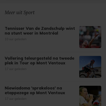
onze cookiepagina kun je ons cookiebeleid bekijken en je
gemaakte keuze altijd wijzigen of intrekken.
Meer uit Sport
Tennisser Van de Zandschulp wint
na stunt weer in Montréal
10 uur geleden
Vollering teleurgesteld na tweede
plek in Tour op Mont Ventoux
17 uur geleden
Niewiadoma 'sprakeloos' na
etappezege op Mont Ventoux
17 uur geleden