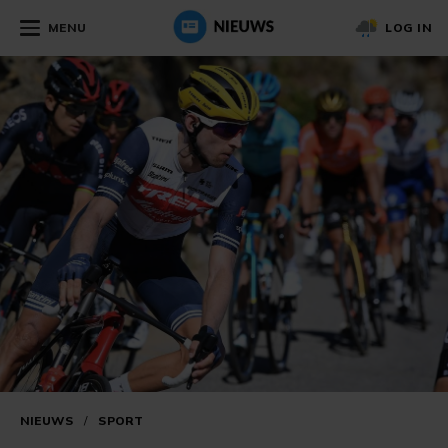
MENU
LOG IN
NIEUWS
/
SPORT