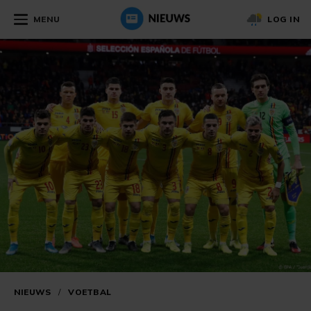
MENU
LOG IN
NIEUWS
/
VOETBAL