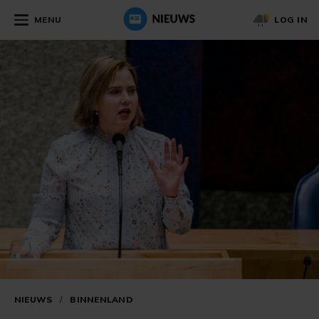
MENU
LOG IN
NIEUWS
/
BINNENLAND