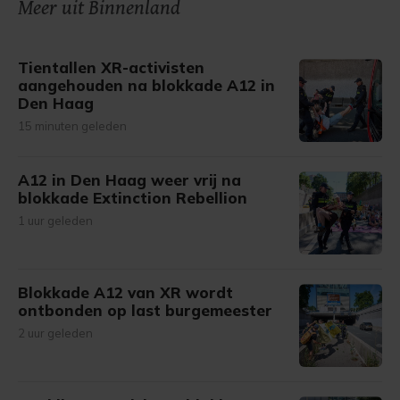
onze cookiepagina kun je ons cookiebeleid bekijken en je
Meer uit Binnenland
gemaakte keuze altijd wijzigen of intrekken.
Tientallen XR-activisten
aangehouden na blokkade A12 in
Den Haag
15 minuten geleden
A12 in Den Haag weer vrij na
blokkade Extinction Rebellion
1 uur geleden
Blokkade A12 van XR wordt
ontbonden op last burgemeester
2 uur geleden