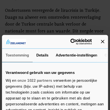
Ondertussen verergerde de liracrisis in Turkije.
Daags na alweer een omstreden renteverlaging
door de Turkse centrale bank verloor de
nationale munt fors aan waarde. Dit zorgde voor
zulke grote paniek op de beurs in Istanbul dat de
handel twee keer automatisch werd stilgelegd.
Toestemming
Details
Advertentie-instellingen
Ov
Airbus
Airbus steeg 2 procent in Parijs.
Verantwoord gebruik van uw gegevens
Luchtvaartcombinatie Air France-KLM (plus 1,8
Wij en
onze 1022 partners
verwerken je persoonlijke
procent) heeft een bestelling geplaatst voor
gegevens (bijv. uw IP-adres) met behulp van
honderd toestellen bij de Europese
technologieën zoals cookies om informatie op uw
vliegtuigbouwer. In Milaan zakte EssilorLuxottica
apparaat op te slaan en te gebruiken met als doel
ruim 2 procent. Het brillenconcern en
gepersonaliseerde advertenties en content, metingen aan
advertenties en content, inzicht in publiek en