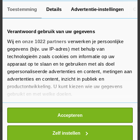
Toestemming
Details
Advertentie-instellingen
Ov
Verantwoord gebruik van uw gegevens
Wij en
onze 1022 partners
verwerken je persoonlijke
gegevens (bijv. uw IP-adres) met behulp van
technologieën zoals cookies om informatie op uw
apparaat op te slaan en te gebruiken met als doel
gepersonaliseerde advertenties en content, metingen aan
advertenties en content, inzicht in publiek en
productontwikkeling. U kunt kiezen wie uw gegevens
gebruikt en met welke doelen.
Als u het toestaat, willen we ook graag:
Accepteren
Informatie verzamelen over uw geografische
Meer uit Financieel
locatie, die tot een paar meter nauwkeurig kan zijn
Uw apparaat identificeren door het actief te
Zelf instellen