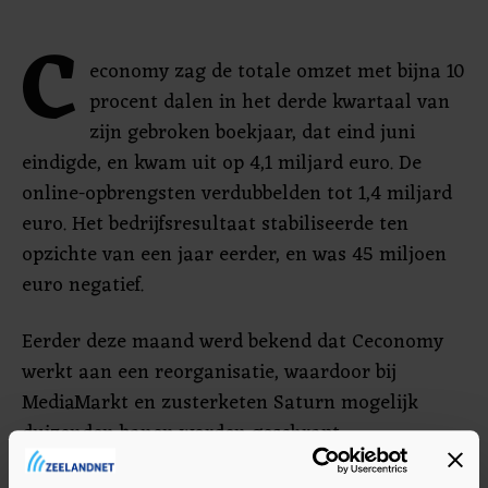
C
economy zag de totale omzet met bijna 10
procent dalen in het derde kwartaal van
zijn gebroken boekjaar, dat eind juni
eindigde, en kwam uit op 4,1 miljard euro. De
online-opbrengsten verdubbelden tot 1,4 miljard
euro. Het bedrijfsresultaat stabiliseerde ten
opzichte van een jaar eerder, en was 45 miljoen
euro negatief.
Eerder deze maand werd bekend dat Ceconomy
werkt aan een reorganisatie, waardoor bij
MediaMarkt en zusterketen Saturn mogelijk
duizenden banen worden geschrapt.