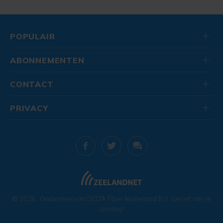
POPULAIR
ABONNEMENTEN
CONTACT
PRIVACY
© 2026
. Onderdeel van
DELTA Fiber Nederland B.V.
Geniet van je
zondag!