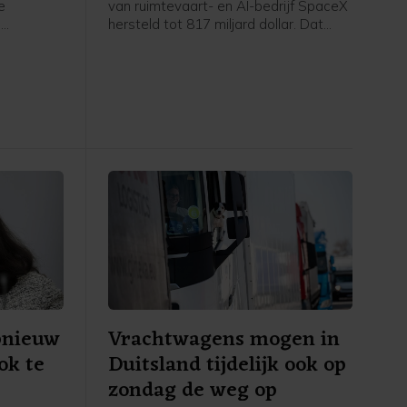
e
van ruimtevaart- en AI-bedrijf SpaceX
n
hersteld tot 817 miljard dollar. Dat
en geen
heeft persbureau Bloomberg becijferd
jgen bij
in zijn Billionaires Index. Omgerekend is
an
dat ongeveer 707 miljard euro.
l. De
enaar van
a, kreeg
ng van de
aak een
.
pnieuw
Vrachtwagens mogen in
ok te
Duitsland tijdelijk ook op
zondag de weg op