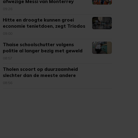
afwezige Messi van Monterrey
09:26
Hitte en droogte kunnen groei
economie tenietdoen, zegt Triodos
09:00
Thaise schoolschutter volgens
politie al langer bezig met geweld
08:57
Tholen scoort op duurzaamheid
slechter dan de meeste andere
gemeenten
08:56