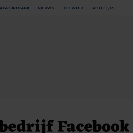
ACATUREBANK
NIEUWS
HET WEER
SPELLETJES
edrijf Facebook