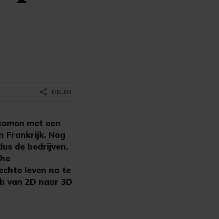
share
DELEN
 samen met een
n Frankrijk. Nog
dus de bedrijven.
che
echte leven na te
eb van 2D naar 3D