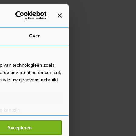
Over
p van technologieën zoals
erde advertenties en content,
en wie uw gegevens gebruikt
g kan zijn
erprinting)
t
detailgedeelte
in. U kunt uw
Accepteren