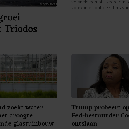
versneld gemobiliseerd om t
voorkomen dat bezitters va
groei
ondeugdelijke Babboe-fiets
compensatie meer kunnen kri
t Triodos
een mogelijk faillissement v
Babboe-moederbedrijf Accel
fietsenfabrikant, tevens eig
de merken Batavus en Spart
woensdag uitstel van betali
rechter. Zo'n surseance is v
voorbode voor een bankroet
nd zoekt water
Trump probeert o
et droogte
Fed-bestuurder Co
nde glastuinbouw
ontslaan