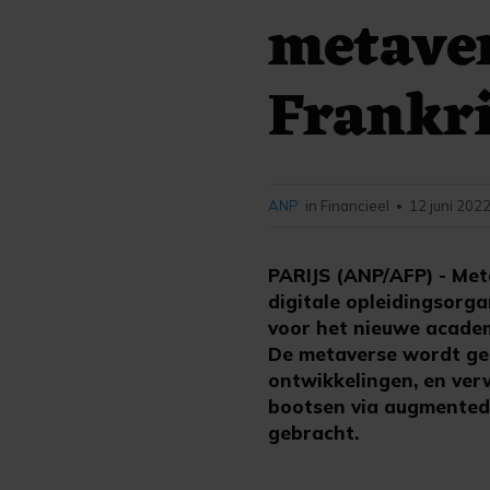
metaver
Frankr
ANP
in Financieel
12 juni 2022
•
PARIJS (ANP/AFP) - Met
digitale opleidingsorg
voor het nieuwe academi
De metaverse wordt gez
ontwikkelingen, en verw
bootsen via augmented 
gebracht.