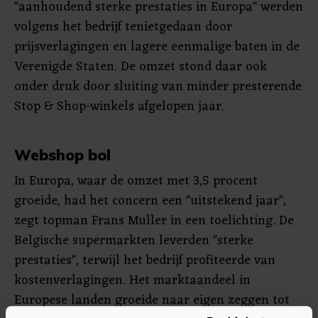
"aanhoudend sterke prestaties in Europa" werden
volgens het bedrijf tenietgedaan door
prijsverlagingen en lagere eenmalige baten in de
Verenigde Staten. De omzet stond daar ook
onder druk door sluiting van minder presterende
Stop & Shop-winkels afgelopen jaar.
Webshop bol
In Europa, waar de omzet met 3,5 procent
groeide, had het concern een "uitstekend jaar",
zegt topman Frans Muller in een toelichting. De
Belgische supermarkten leverden "sterke
prestaties", terwijl het bedrijf profiteerde van
kostenverlagingen. Het marktaandeel in
Europese landen groeide naar eigen zeggen tot