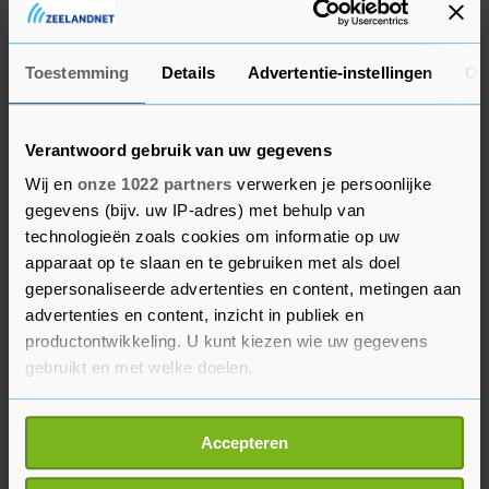
bijna 38 procent.
Webshop bol viel op met een 11 procent hogere
Toestemming
Details
Advertentie-instellingen
Ov
omzet in het laatste kwartaal van 2024. In heel
het jaar groeiden de inkomsten met bijna 9
procent tot 3,1 miljard euro. "Ondanks het nog
Verantwoord gebruik van uw gegevens
steeds uitdagende e-commerce landschap heeft
Wij en
onze 1022 partners
verwerken je persoonlijke
bol in aanloop naar de feestdagen goede
gegevens (bijv. uw IP-adres) met behulp van
resultaten laten zien, de omzetgroei versnelde en
technologieën zoals cookies om informatie op uw
apparaat op te slaan en te gebruiken met als doel
het platform bereikte het grootste aantal app-
gepersonaliseerde advertenties en content, metingen aan
gebruikers ooit", laat een woordvoerster weten.
advertenties en content, inzicht in publiek en
De webwinkel maakte vorig jaar ruim een vijfde
productontwikkeling. U kunt kiezen wie uw gegevens
meer winst.
gebruikt en met welke doelen.
Bestuursvoorzitter Muller verwacht dat de
Als u het toestaat, willen we ook graag:
Accepteren
winstmarge van Ahold Delhaize dit jaar rond de
Informatie verzamelen over uw geografische
4 procent zal liggen, mede door verdere
locatie, die tot een paar meter nauwkeurig kan zijn