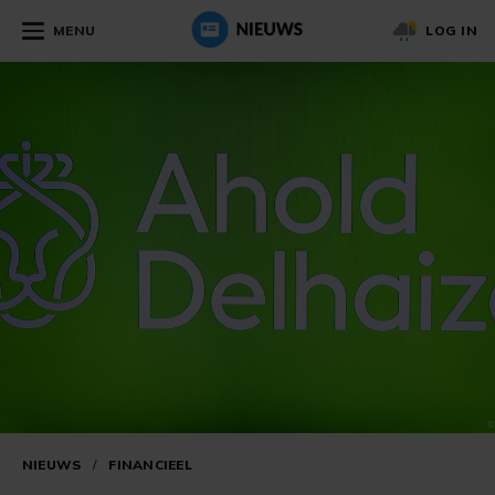
MENU
LOG IN
NIEUWS
/
FINANCIEEL