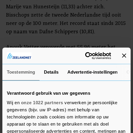
Marije van Hunesteijn (11,33) achter zich.
Bisschops zette de tweede Nederlandse tijd ooit
neer op de 100 meter. Het record staat sinds 2015
op naam van Dafne Schippers (10,81).
Anouk Vetter veroverde met 55,96 meter het
goud bij het speerwerpen.
Toestemming
Details
Advertentie-instellingen
Ov
Titel voor Leerdam
Eerder op de dag pakte Kellynsia Leerdam de
Nederlandse titel bij het hinkstapspringen. Met
Verantwoord gebruik van uw gegevens
een afstand van 13,51 meter evenaarde ze het
Wij en
onze 1022 partners
verwerken je persoonlijke
Nederlands record van Brenda Baar uit 2011.
gegevens (bijv. uw IP-adres) met behulp van
technologieën zoals cookies om informatie op uw
apparaat op te slaan en te gebruiken met als doel
gepersonaliseerde advertenties en content, metingen aan