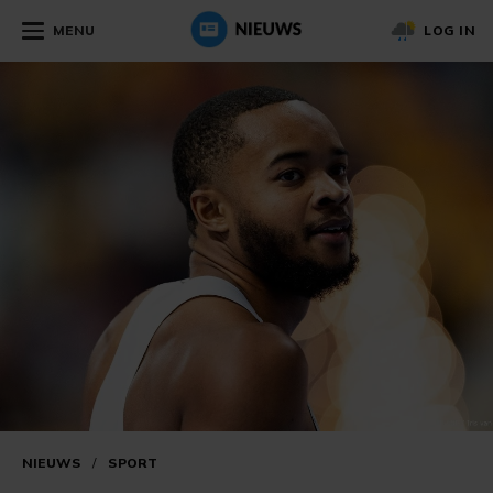
MENU
LOG IN
NIEUWS
/
SPORT