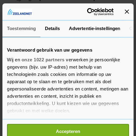
op basis van videobeelden van de
schietincidenten dat Long op alle drie locaties
schoten heeft gelost.
Toestemming
Details
Advertentie-instellingen
Ov
Verantwoord gebruik van uw gegevens
Wij en
onze 1022 partners
verwerken je persoonlijke
gegevens (bijv. uw IP-adres) met behulp van
technologieën zoals cookies om informatie op uw
apparaat op te slaan en te gebruiken met als doel
gepersonaliseerde advertenties en content, metingen aan
advertenties en content, inzicht in publiek en
productontwikkeling. U kunt kiezen wie uw gegevens
gebruikt en met welke doelen.
Als u het toestaat, willen we ook graag:
Accepteren
Informatie verzamelen over uw geografische