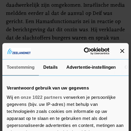
daadwerkelijk zijn omgekomen. Israëlische media
meldden eerder al dat de aanval op Deif was
gericht. Een Hamasfunctionaris zei in reactie op
de berichtgeving dat dit onzin was. Hij verklaarde
dat de slachtoffers burgers waren en sprak van
een "ernstige escalatie" van de oorlog.
Veel gewonden werden naar het nabijgelegen
Toestemming
Details
Advertentie-instellingen
Ov
Nasser-ziekenhuis gebracht. De artsen werden
volgens functionarissen overweldigd door de
toestroom van patiënten, waardoor het
Verantwoord gebruik van uw gegevens
ziekenhuis "niet langer in staat was te
Wij en
onze 1022 partners
verwerken je persoonlijke
functioneren".
gegevens (bijv. uw IP-adres) met behulp van
technologieën zoals cookies om informatie op uw
apparaat op te slaan en te gebruiken met als doel
gepersonaliseerde advertenties en content, metingen aan