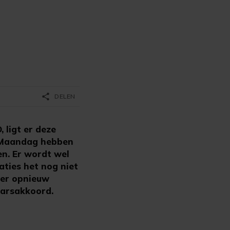
share
DELEN
ligt er deze
. Maandag hebben
en. Er wordt wel
ties het nog niet
eer opnieuw
aarsakkoord.