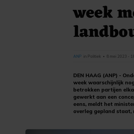
week me
landbo
ANP
in Politiek
8 mei 2023 - 1
•
DEN HAAG (ANP) - Ondan
week waarschijnlijk n
betrokken partijen elk
gewerkt aan een concep
eens, meldt het minis
overleg gepland staat,