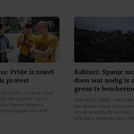
a: Pride is zowel
Kabinet: Spanje m
ls protest
doen wat nodig is
grens te bescherm
M (ANP) - Pride is zowel
als een protest. Dat zei
DEN HAAG (ANP) - Het kabin
ster Femke Halsema
dat Spanje "moet doen wat n
ochtend tegen een ANP-
om de grens bij de exclave C
ver voorafgaand aan de
volledig is omsloten door Ma
ade.
beschermen. Dat schrijft
buitenlandminister Tom Ber