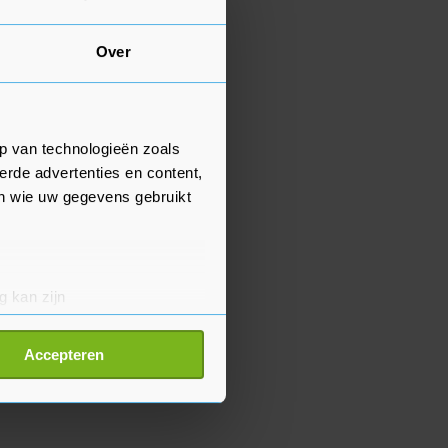
Over
p van technologieën zoals
erde advertenties en content,
en wie uw gegevens gebruikt
g kan zijn
erprinting)
t
detailgedeelte
in. U kunt uw
Accepteren
p onze cookiepagina kun je