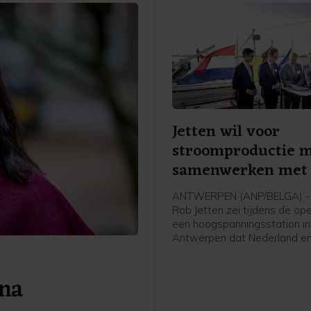
Jetten wil voor
stroomproductie 
samenwerken met 
ANTWERPEN (ANP/BELGA) - 
Rob Jetten zei tijdens de op
een hoogspanningsstation in
Antwerpen dat Nederland en
meer moeten samenwerken 
stroomproductie. Het gaat 
 na
Jetten onder meer over wate
kern- en windenergie.