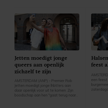
verkiezingen
Jetten moedigt jonge
Halsem
queers aan openlijk
feest a
zichzelf te zijn
AMSTERDA
een feest 
AMSTERDAM (ANP) - Premier Rob
burgemee
Jetten moedigt jonge lhbti'ers aan
zaterdag
daar openlijk voor uit te komen. Zijn
verslagge
boodschap aan hen "gaat terug naar
Canal Par
mijn eigen ervaring toen ik 15, 16 was
en dacht: o mijn hemel, ga ik ooit