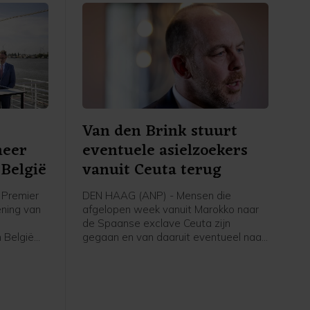
Van den Brink stuurt
meer
eventuele asielzoekers
België
vanuit Ceuta terug
Premier
DEN HAAG (ANP) - Mensen die
ening van
afgelopen week vanuit Marokko naar
de Spaanse exclave Ceuta zijn
 België
gegaan en van daaruit eventueel naar
voor
Nederland komen om asiel aan te
volgens
vragen, worden teruggestuurd naar
rstof,
Spanje, schrijft asielminister Bart van
den Brink in een brief aan de Tweede
Kamer. Volgens de CDA-minister is er