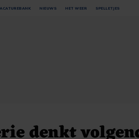
ACATUREBANK
NIEUWS
HET WEER
SPELLETJES
rie denkt volgen