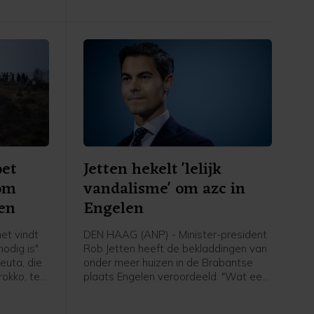
voor zover bekend niemand vanuit
Ceuta doorgereisd naar Spanje of een
ander land.
oet
Jetten hekelt 'lelijk
 om
vandalisme' om azc in
en
Engelen
et vindt
DEN HAAG (ANP) - Minister-president
odig is"
Rob Jetten heeft de bekladdingen van
euta, die
onder meer huizen in de Brabantse
rokko, te
plaats Engelen veroordeeld. "Wat een
lelijk vandalisme", aldus de premier in
endsen op
een bericht op X. In Engelen werden