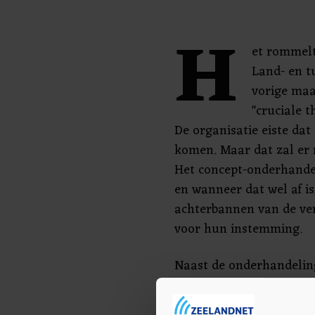
H
et rommelt
Land- en t
vorige maa
"cruciale 
De organisatie eiste dat
komen. Maar dat zal er n
Het concept-onderhandel
en wanneer dat wel af is
achterbannen van de ver
voor hun instemming.
Naast de onderhandeling
ook één op één overlegd
Daarbij gaat het onder 