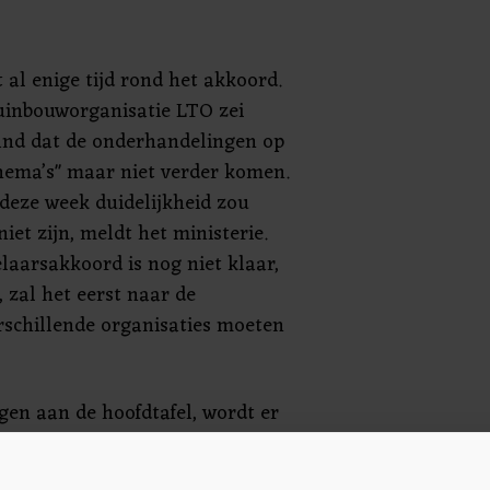
 al enige tijd rond het akkoord.
uinbouworganisatie LTO zei
nd dat de onderhandelingen op
thema’s" maar niet verder komen.
 deze week duidelijkheid zou
iet zijn, meldt het ministerie.
aarsakkoord is nog niet klaar,
, zal het eerst naar de
schillende organisaties moeten
en aan de hoofdtafel, wordt er
 over gevoelige onderwerpen.
meer over de afspraken rond mest