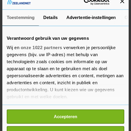
steeds verder afglijdt."
Toestemming
Details
Advertentie-instellingen
Ov
Verantwoord gebruik van uw gegevens
Wij en
onze 1022 partners
verwerken je persoonlijke
gegevens (bijv. uw IP-adres) met behulp van
technologieën zoals cookies om informatie op uw
apparaat op te slaan en te gebruiken met als doel
gepersonaliseerde advertenties en content, metingen aan
advertenties en content, inzicht in publiek en
productontwikkeling. U kunt kiezen wie uw gegevens
gebruikt en met welke doelen.
Als u het toestaat, willen we ook graag:
Accepteren
Informatie verzamelen over uw geografische
locatie, die tot een paar meter nauwkeurig kan zijn