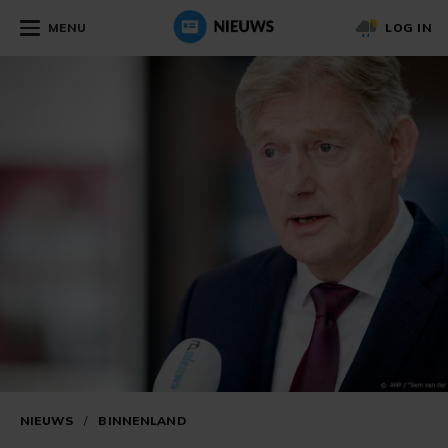
MENU
LOG IN
NIEUWS
/
BINNENLAND