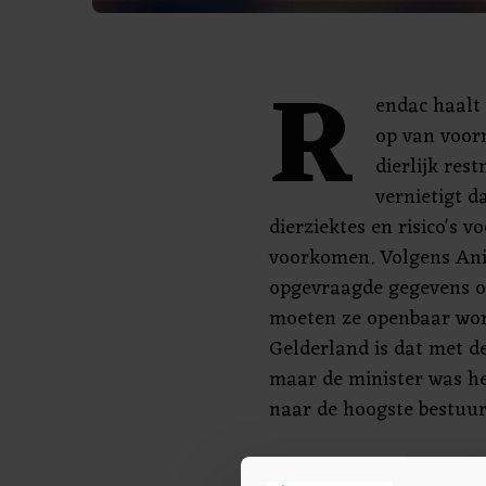
R
endac haalt
op van voor
dierlijk res
vernietigt d
dierziektes en risico's 
voorkomen. Volgens Ani
opgevraagde gegevens o
moeten ze openbaar wo
Gelderland is dat met d
maar de minister was he
naar de hoogste bestuur
De Raad van State oorde