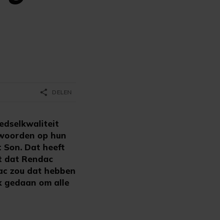
share
DELEN
dselkwaliteit
twoorden op hun
 Son. Dat heeft
t dat Rendac
ac zou dat hebben
k gedaan om alle