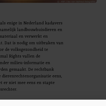
 als enige in Nederland kadavers
namelijk landbouwhuisdieren en
tmateriaal en verwerkt en
at. Dat is nodig om uitbraken van
voor de volksgezondheid te
mal Rights vallen de
nder milieu-informatie en
rden gemaakt. De rechtbank
e dierenrechtenorganisatie eens,
t er niet mee eens en stapte
srechter.
elt dat het verzoek van Animal