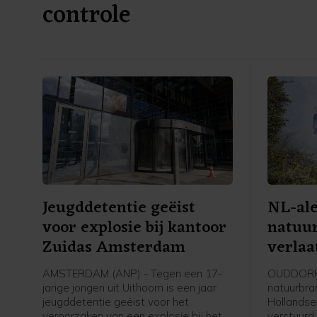
controle
Jeugddetentie geëist
NL-ale
voor explosie bij kantoor
natuu
Zuidas Amsterdam
verlaa
AMSTERDAM (ANP) - Tegen een 17-
OUDDORP 
jarige jongen uit Uithoorn is een jaar
natuurbran
jeugddetentie geëist voor het
Hollandse
veroorzaken van een explosie bij het
verstuurd.