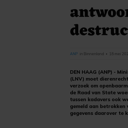
antwoor
destruc
ANP
in Binnenland
18 mei 202
•
DEN HAAG (ANP) - Mini
(LNV) moet dierenrech
verzoek om openbaarmak
de Raad van State woen
tussen kadavers ook we
gemeld aan betrokken 
gegevens daarover te k