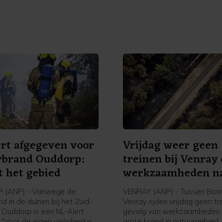
donderdagmiddag en verspre
sinds donderdagavond niet v
maar is nog niet onder contro
rt afgegeven voor
Vrijdag weer geen
rbrand Ouddorp:
treinen bij Venray
t het gebied
werkzaamheden n
brand
(ANP) - Vanwege de
VENRAY (ANP) - Tussen Box
d in de duinen bij het Zuid-
Venray rijden vrijdag geen tr
 Ouddorp is een NL-Alert
gevolg van werkzaamheden 
 "Voor de eigen veiligheid is
grote brand in natuurgebied