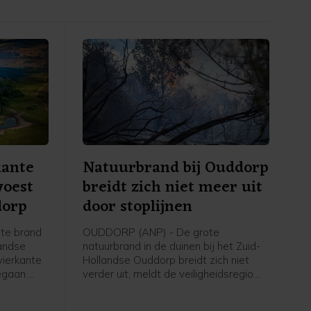
kante
Natuurbrand bij Ouddorp
woest
breidt zich niet meer uit
dorp
door stoplijnen
te brand
OUDDORP (ANP) - De grote
landse
natuurbrand in de duinen bij het Zuid-
vierkante
Hollandse Ouddorp breidt zich niet
egaan.
verder uit, meldt de veiligheidsregio.
r van de
Aangebrachte stoplijnen houden de
ntstond
verspreiding van het vuur tegen. De