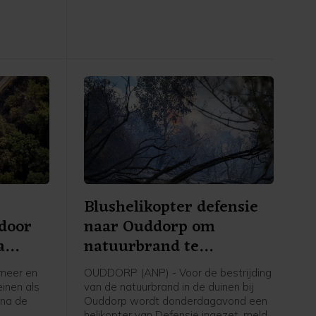
idt zich
brandweer maakt stoplijnen door met
erder,
speciale sproeiers een strook
le.
begroeiing nat te maken.
Blushelikopter defensie
 door
naar Ouddorp om
a
natuurbrand te
bestrijden
meer en
OUDDORP (ANP) - Voor de bestrijding
einen als
van de natuurbrand in de duinen bij
na de
Ouddorp wordt donderdagavond een
helikopter van Defensie ingezet, meldt