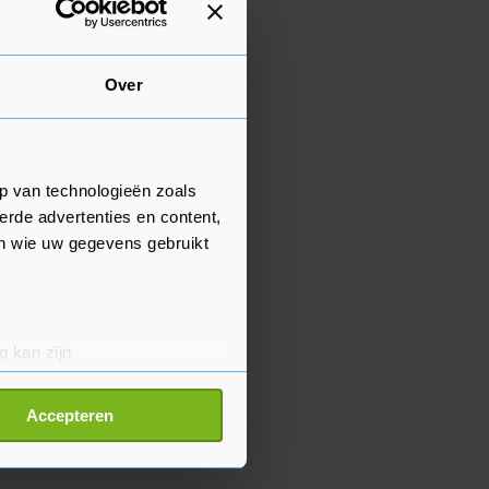
Over
p van technologieën zoals
erde advertenties en content,
en wie uw gegevens gebruikt
g kan zijn
erprinting)
t
detailgedeelte
in. U kunt uw
Accepteren
p onze cookiepagina kun je