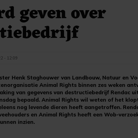
d geven over
tiebedrijf
2 - 12:09
ster Henk Staghouwer van Landbouw, Natuur en Voe
tenorganisatie Animal Rights binnen zes weken an
ing van gegevens van destructiebedrijf Rendac uit
sdag bepaald. Animal Rights wil weten of het klop
leens nog levende dieren heeft aangetroffen. Rend
veehouders en Animal Rights heeft een Wob-verzoe
unnen inzien.