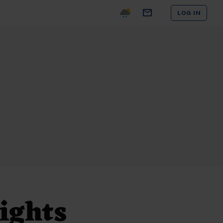
LOG IN
ights