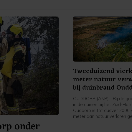
Tweeduizend vier
meter natuur ver
bij duinbrand Oud
OUDDORP (ANP) - Bij de gro
in de duinen bij het Zuid-Hol
Ouddorp is tot dusver 2000 
meter aan natuur verloren g
orp onder
Dat meldt een woordvoerde
veiligheidsregio. De brand o