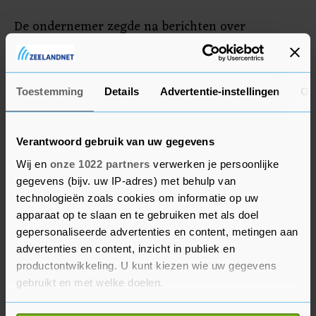
De ondernemer zegde na berichten over
uitgevallen communicatielijnen in Gaza
hulporganisaties eind oktober al hulp toe van
Starlink, al was die wel voorbehouden aan
Toestemming
Details
Advertentie-instellingen
Ov
"internationaal erkende" hulporganisaties.
Verantwoord gebruik van uw gegevens
Wij en
onze 1022 partners
verwerken je persoonlijke
gegevens (bijv. uw IP-adres) met behulp van
technologieën zoals cookies om informatie op uw
apparaat op te slaan en te gebruiken met als doel
gepersonaliseerde advertenties en content, metingen aan
advertenties en content, inzicht in publiek en
productontwikkeling. U kunt kiezen wie uw gegevens
gebruikt en met welke doelen.